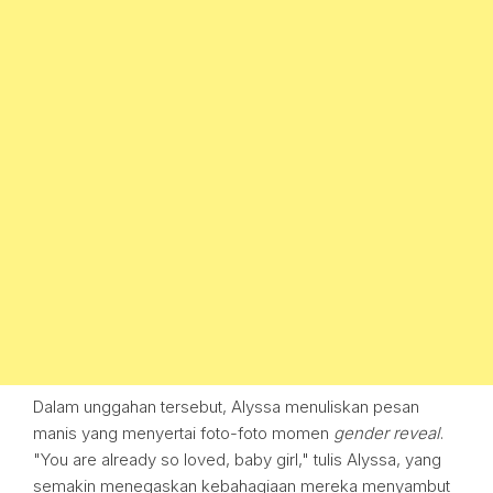
Dalam unggahan tersebut, Alyssa menuliskan pesan
manis yang menyertai foto-foto momen
gender reveal
.
"You are already so loved, baby girl," tulis Alyssa, yang
semakin menegaskan kebahagiaan mereka menyambut