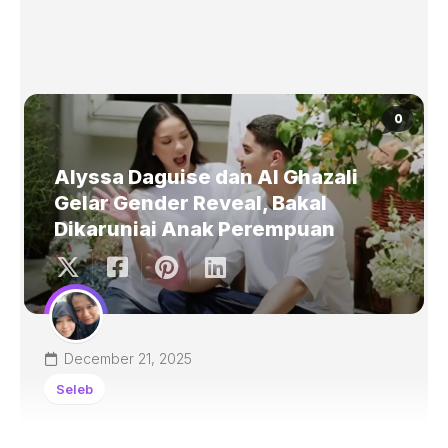
0
Alyssa Daguise dan Al Ghazali
Gelar Gender Reveal, Bakal
Dikaruniai Anak Perempuan
December 21, 2025
Seleb