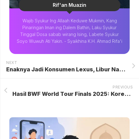
Rif'an Muazin
Wajib Syukur Ing Allaah Keduwe Mukmin, Kang
Pinaringan Iman ing Dalem Bathin, Laku Syukur
Tinggal Dosa sabab wirang Ising, Labete Syukur
Soyo Wuwuh Ati Yakin. - Syaikhina K.H. Ahmad Rifa'i
NEXT
Enaknya Jadi Konsumen Lexus, Libur Nataru Gak Perlu Repot Antre Check-in Pesawat
PREVIOUS
Hasil BWF World Tour Finals 2025: Korea Selatan Mengukir Sejarah dengan Tiga Gelar Juara, Memperkokoh Dominasi di Panggung Dunia