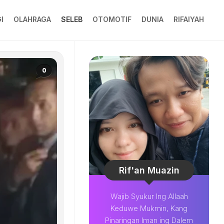
I
OLAHRAGA
SELEB
OTOMOTIF
DUNIA
RIFAIYAH
0
Rif'an Muazin
Wajib Syukur Ing Allaah
Keduwe Mukmin, Kang
Pinaringan Iman ing Dalem