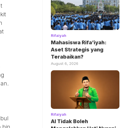
t
kit
n
at
Rifaiyah
Mahasiswa Rifa’iyah:
Aset Strategis yang
Terabaikan?
August 6, 2026
a
ng
han.
Rifaiyah
abul
AI Tidak Boleh
 bin