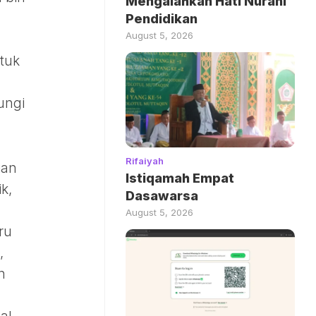
Mengalahkan Hati Nurani
Pendidikan
August 5, 2026
tuk
ungi
Rifaiyah
ian
Istiqamah Empat
k,
Dasawarsa
August 5, 2026
ru
,
n