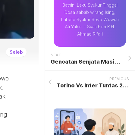
Bathin, Laku Syukur Tinggal
Dosa sabab wirang Ising,
Labete Syukur Soyo Wuwuh
Ati Yakin. - Syaikhina K.H.
Ahmad Rifa'i
Seleb
NEXT
Gencatan Senjata Masih Berlangsung, Israel Serang Lebanon Selatan
owo
PREVIOUS
Torino Vs Inter Tuntas 2-2, Nerazzurri Kehilangan Poin Penuh di Markas Il Toro
k.
dak
ang