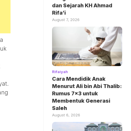
dan Sejarah KH Ahmad
Rifa’i
August 7, 2026
oa
tuk
k
Rifaiyah
Cara Mendidik Anak
yat.
Menurut Ali bin Abi Thalib:
ang
Rumus 7×3 untuk
Membentuk Generasi
Saleh
August 6, 2026