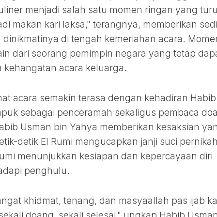
liner menjadi salah satu momen ringan yang turu
adi makan kari laksa," terangnya, memberikan sedi
 dinikmatinya di tengah kemeriahan acara. Mome
 lain dari seorang pemimpin negara yang tetap dap
 kehangatan acara keluarga.
at acara semakin terasa dengan kehadiran Habib
apuk sebagai penceramah sekaligus pembaca do
 Habib Usman bin Yahya memberikan kesaksian ya
ik-detik El Rumi mengucapkan janji suci pernika
umi menunjukkan kesiapan dan kepercayaan diri
adapi penghulu.
angat khidmat, tenang, dan masyaallah pas ijab k
sekali doang, sekali selesai," ungkap Habib Usman