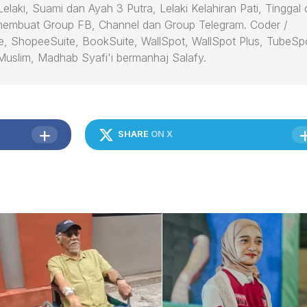
laki, Suami dan Ayah 3 Putra, Lelaki Kelahiran Pati, Tinggal 
membuat Group FB, Channel dan Group Telegram. Coder /
e, ShopeeSuite, BookSuite, WallSpot, WallSpot Plus, TubeSp
uslim, Madhab Syafi'i bermanhaj Salafy.
SHARE
ON X