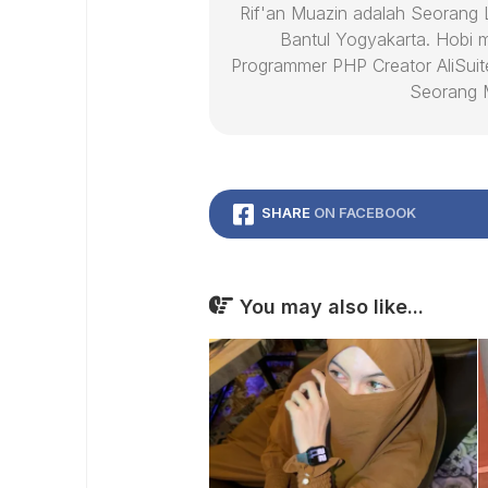
Rif'an Muazin adalah Seorang Le
Bantul Yogyakarta. Hobi 
Programmer PHP Creator AliSuit
Seorang M
SHARE
ON FACEBOOK
You may also like...