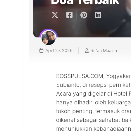
April 27, 2026
Rif'an Muazin
BOSSPULSA.COM, Yogyakarta
Subianto, di resepsi pernika
Acara yang digelar di Hotel R
hanya dihadiri oleh keluarga
tokoh penting, termasuk ora
dikenal sebagai sahabat bai
menunjukkan kebahagiaanny