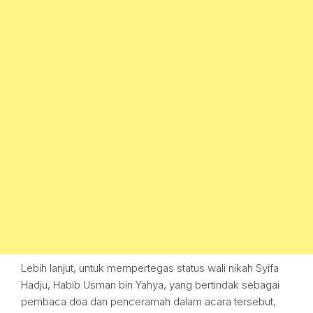
Lebih lanjut, untuk mempertegas status wali nikah Syifa
Hadju, Habib Usman bin Yahya, yang bertindak sebagai
pembaca doa dan penceramah dalam acara tersebut,