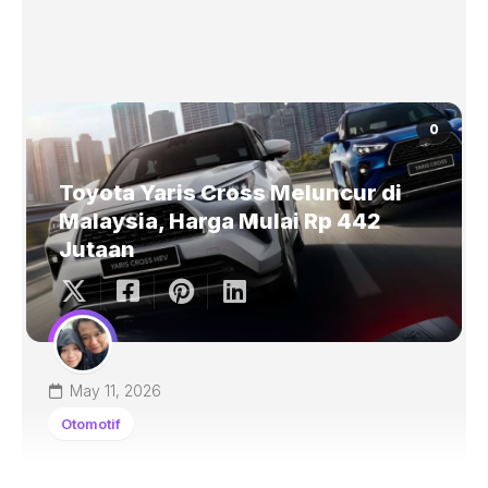
0
Toyota Yaris Cross Meluncur di
Malaysia, Harga Mulai Rp 442
Jutaan
May 11, 2026
Otomotif