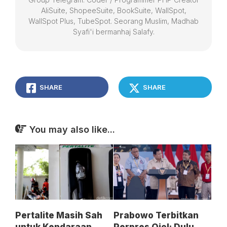
AliSuite, ShopeeSuite, BookSuite, WallSpot,
WallSpot Plus, TubeSpot. Seorang Muslim, Madhab
Syafi'i bermanhaj Salafy.
SHARE
SHARE
You may also like...
Pertalite Masih Sah
Prabowo Terbitkan
untuk Kendaraan
Perpres Ojol: Dulu