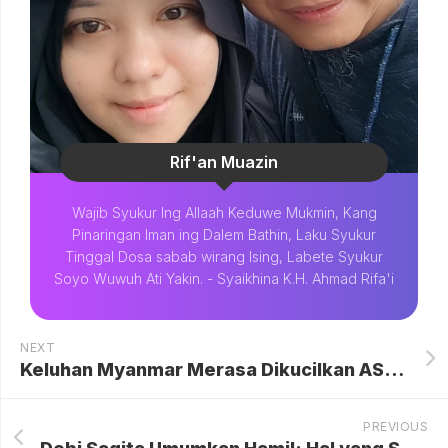
Rif'an Muazin
Wajib Syukur Ing Allaah Keduwe Mukmin, Kang
Pinaringan Iman ing Dalem Bathin, Laku Syukur
Tinggal Dosa sabab wirang Ising, Labete Syukur
Soyo Wuwuh Ati Yakin. - Syaikhina K.H. Ahmad Rifa'i
NEXT
Keluhan Myanmar Merasa Dikucilkan ASEAN
PREVIOUS