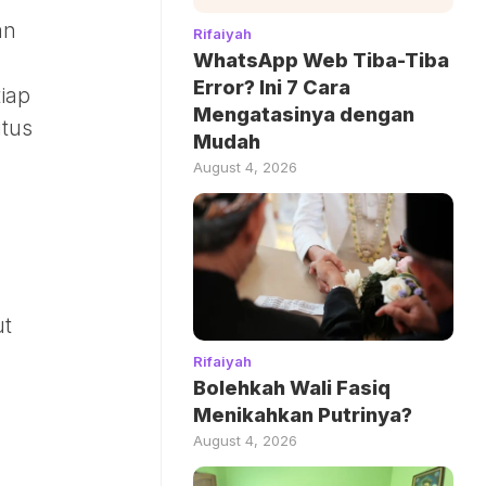
an
Rifaiyah
WhatsApp Web Tiba-Tiba
Error? Ini 7 Cara
iap
Mengatasinya dengan
utus
Mudah
August 4, 2026
ut
Rifaiyah
Bolehkah Wali Fasiq
Menikahkan Putrinya?
August 4, 2026