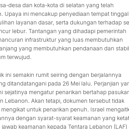
a-desa dan kota-kota di selatan yang telah
an. Upaya ini mencakup penyediaan tempat tinggal
lihan layanan dasar, serta dukungan terhadap se
ancur lebur. Tantangan yang dihadapi pemerintah
hancuran infrastruktur yang luas membutuhkan
panjang yang membutuhkan pendanaan dan stabil
um terwujud.
flik ini semakin rumit seiring dengan berjalannya
ng ditandatangani pada 26 Mei lalu. Perjanjian ya
ni sejatinya mengatur penarikan bertahap pasuka
tan Lebanon. Akan tetapi, dokumen tersebut tidak
mengikat untuk penarikan penuh. Israel mengait
annya dengan syarat-syarat keamanan yang ketat
 jawab keamanan kepada Tentara Lebanon (LAF)