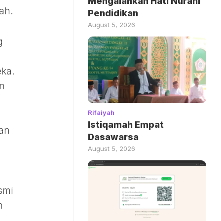
Mengalahkan Hati Nurani
ah.
Pendidikan
August 5, 2026
g
ka.
an
Rifaiyah
Istiqamah Empat
kan
Dasawarsa
August 5, 2026
smi
n