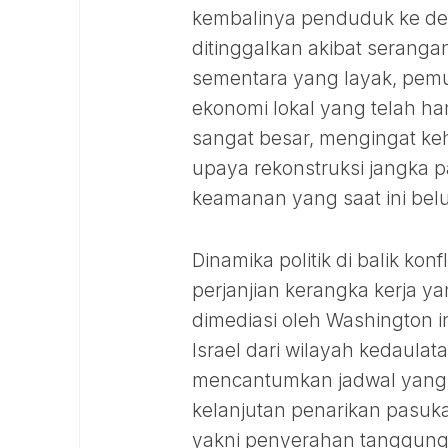
kembalinya penduduk ke des
ditinggalkan akibat serang
sementara yang layak, pemu
ekonomi lokal yang telah h
sangat besar, mengingat ke
upaya rekonstruksi jangka 
keamanan yang saat ini bel
Dinamika politik di balik kon
perjanjian kerangka kerja ya
dimediasi oleh Washington i
Israel dari wilayah kedaula
mencantumkan jadwal yang 
kelanjutan penarikan pasuk
yakni penyerahan tanggung