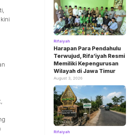
i,
kini
Rifaiyah
Harapan Para Pendahulu
Terwujud, Rifa’iyah Resmi
Memiliki Kepengurusan
an
Wilayah di Jawa Timur
August 3, 2026
,
ng
n
Rifaiyah