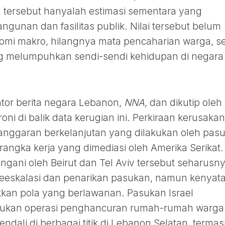
a tersebut hanyalah estimasi sementara yang
ngunan dan fasilitas publik. Nilai tersebut belum
mi makro, hilangnya mata pencaharian warga, se
g melumpuhkan sendi-sendi kehidupan di negara
antor berita negara Lebanon,
NNA
, dan dikutip oleh
roni di balik data kerugian ini. Perkiraan kerusakan
langgaran berkelanjutan yang dilakukan oleh pas
erangka kerja yang dimediasi oleh Amerika Serikat.
gani oleh Beirut dan Tel Aviv tersebut seharusn
deeskalasi dan penarikan pasukan, namun kenyat
kkan pola yang berlawanan. Pasukan Israel
lakukan operasi penghancuran rumah-rumah warga
ndali di berbagai titik di Lebanon Selatan, terma