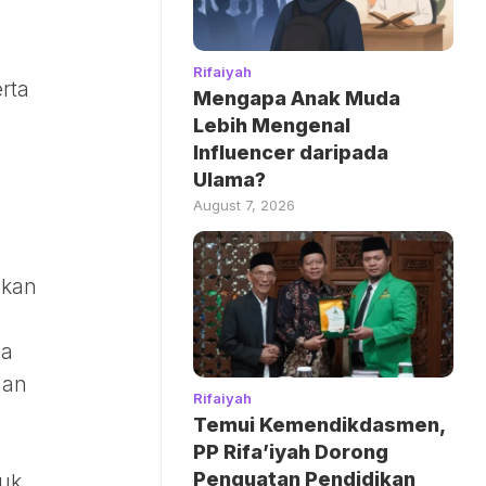
Rifaiyah
rta
Mengapa Anak Muda
Lebih Mengenal
Influencer daripada
Ulama?
August 7, 2026
ukan
ya
aan
Rifaiyah
Temui Kemendikdasmen,
PP Rifa’iyah Dorong
Penguatan Pendidikan
suk