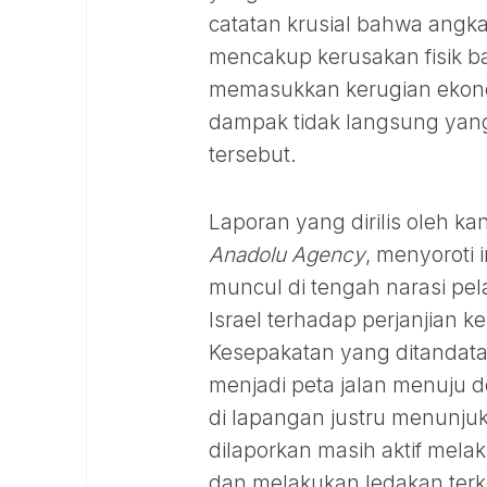
catatan krusial bahwa angk
mencakup kerusakan fisik ba
memasukkan kerugian ekono
dampak tidak langsung yan
tersebut.
Laporan yang dirilis oleh k
Anadolu Agency
, menyoroti i
muncul di tengah narasi pe
Israel terhadap perjanjian k
Kesepakatan yang ditandatan
menjadi peta jalan menuju 
di lapangan justru menunju
dilaporkan masih aktif me
dan melakukan ledakan terke