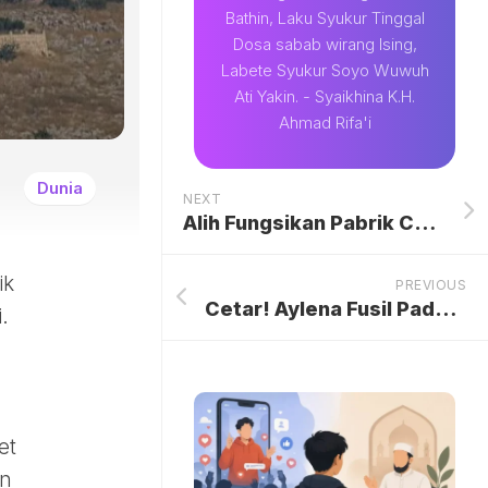
Bathin, Laku Syukur Tinggal
Dosa sabab wirang Ising,
Labete Syukur Soyo Wuwuh
Ati Yakin. - Syaikhina K.H.
Ahmad Rifa'i
Dunia
NEXT
Alih Fungsikan Pabrik Cakram PlayStation, Sony Kucurkan Rp 629 M
ik
PREVIOUS
Cetar! Aylena Fusil Padukan Batik-Gaun Elegan di Red Carpet BIFAN 2026, Pukau Dunia dengan Pesona Indonesia
.
et
an