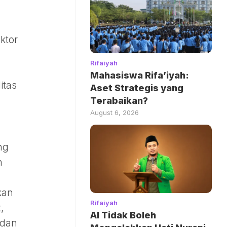
ktor
Rifaiyah
Mahasiswa Rifa’iyah:
itas
Aset Strategis yang
Terabaikan?
August 6, 2026
ng
n
kan
Rifaiyah
,
AI Tidak Boleh
 dan