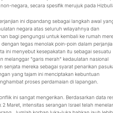
non-negara, secara spesifik merujuk pada Hizbull
rjanjian ini dipandang sebagai langkah awal yan
aulatan negara atas seluruh wilayahnya dan
an bagi pengungsi untuk kembali ke rumah mere
lah dengan tegas menolak poin-poin dalam perjanji
ta ini menyebut kesepakatan itu sebagai sesuatu
n melanggar "garis merah" kedaulatan nasional
n senjata mereka sebagai syarat penarikan pasu
ngan yang tajam ini menciptakan kebuntuan
enghambat proses perdamaian di lapangan.
flik ini sangat mengerikan. Berdasarkan data re
ak 2 Maret, intensitas serangan Israel telah menela
 orang. Jumlah korban luka-luka bahkan jauh lebih