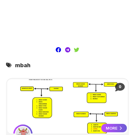
mbah
0
MORE