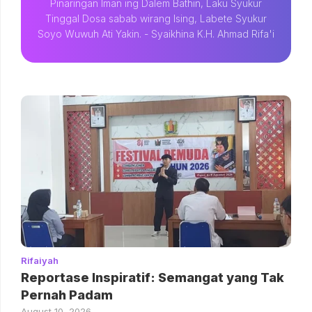
Pinaringan Iman ing Dalem Bathin, Laku Syukur
Tinggal Dosa sabab wirang Ising, Labete Syukur
Soyo Wuwuh Ati Yakin. - Syaikhina K.H. Ahmad Rifa'i
Rifaiyah
Reportase Inspiratif: Semangat yang Tak
Pernah Padam
August 10, 2026