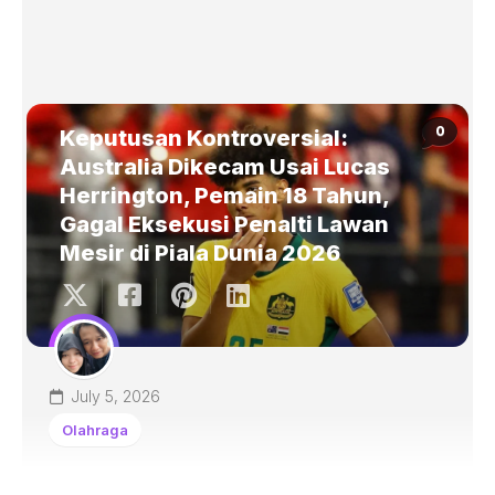
0
Keputusan Kontroversial:
Australia Dikecam Usai Lucas
Herrington, Pemain 18 Tahun,
Gagal Eksekusi Penalti Lawan
Mesir di Piala Dunia 2026
July 5, 2026
Olahraga