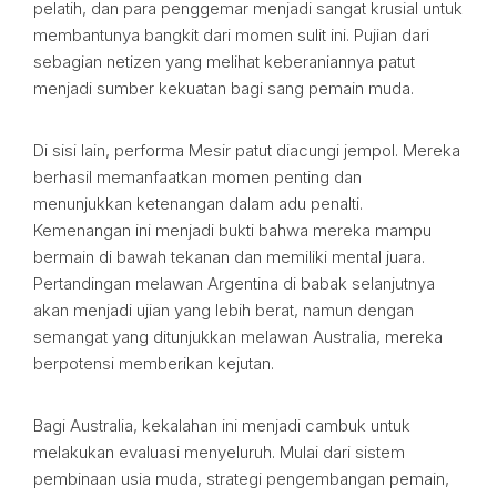
pelatih, dan para penggemar menjadi sangat krusial untuk
membantunya bangkit dari momen sulit ini. Pujian dari
sebagian netizen yang melihat keberaniannya patut
menjadi sumber kekuatan bagi sang pemain muda.
Di sisi lain, performa Mesir patut diacungi jempol. Mereka
berhasil memanfaatkan momen penting dan
menunjukkan ketenangan dalam adu penalti.
Kemenangan ini menjadi bukti bahwa mereka mampu
bermain di bawah tekanan dan memiliki mental juara.
Pertandingan melawan Argentina di babak selanjutnya
akan menjadi ujian yang lebih berat, namun dengan
semangat yang ditunjukkan melawan Australia, mereka
berpotensi memberikan kejutan.
Bagi Australia, kekalahan ini menjadi cambuk untuk
melakukan evaluasi menyeluruh. Mulai dari sistem
pembinaan usia muda, strategi pengembangan pemain,