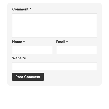
Comment
*
Name
*
Email
*
Website