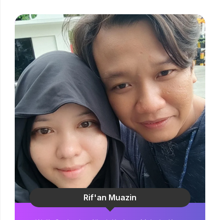
Rif'an Muazin