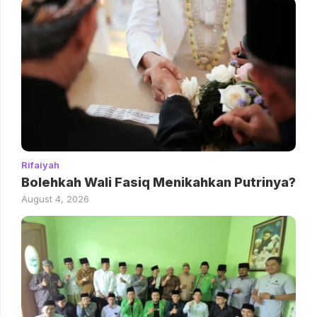
Rifaiyah
Bolehkah Wali Fasiq Menikahkan Putrinya?
August 4, 2026