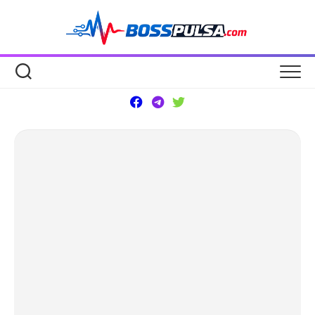
Skip
to
content