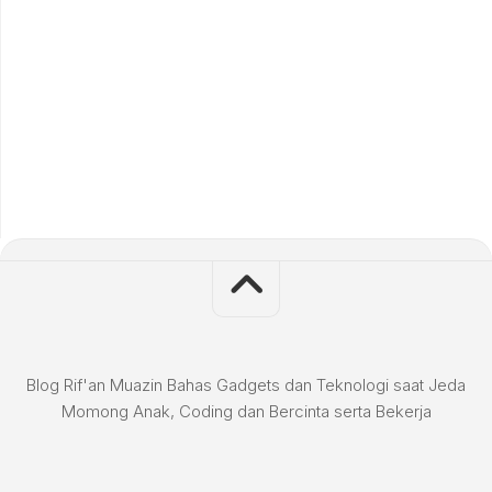
Blog Rif'an Muazin Bahas Gadgets dan Teknologi saat Jeda
Momong Anak, Coding dan Bercinta serta Bekerja