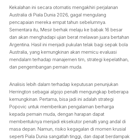
Kekalahan ini secara otomatis mengakhiri perjalanan
Australia di Piala Dunia 2026, gagal mengulang
pencapaian mereka empat tahun sebelumnya.
Sementara itu, Mesir berhak melaju ke babak 16 besar
dan akan menghadapi ujian berat melawan juara bertahan
Argentina. Hasil ini menjadi pukulan telak bagi sepak bola
Australia, yang kemungkinan akan memicu evaluasi
mendalam terhadap manajemen tim, strategi kepelatihan,
dan pengembangan pemain muda.
Analisis lebih dalam terhadap keputusan penunjukan
Herrington sebagai algojo penalti mengungkap beberapa
kemungkinan. Pertama, bisa jadi ini adalah strategi
Popovic untuk memberikan pengalaman berharga
kepada pemain muda, dengan harapan dapat
membentuknya menjadi eksekutor penalti yang andal di
masa depan. Namun, risiko kegagalan di momen krusial
seperti Piala Dunia sangatlah tinggi, dan dapat berdampak