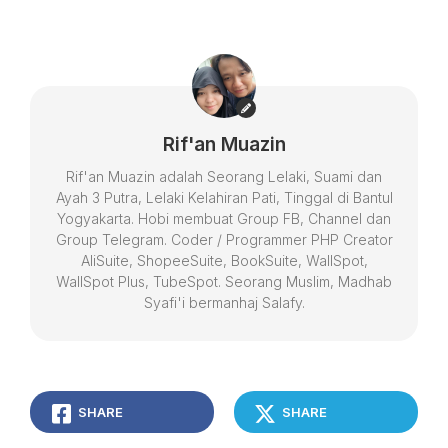
Rif'an Muazin
Rif'an Muazin adalah Seorang Lelaki, Suami dan
Ayah 3 Putra, Lelaki Kelahiran Pati, Tinggal di Bantul
Yogyakarta. Hobi membuat Group FB, Channel dan
Group Telegram. Coder / Programmer PHP Creator
AliSuite, ShopeeSuite, BookSuite, WallSpot,
WallSpot Plus, TubeSpot. Seorang Muslim, Madhab
Syafi'i bermanhaj Salafy.
SHARE
SHARE