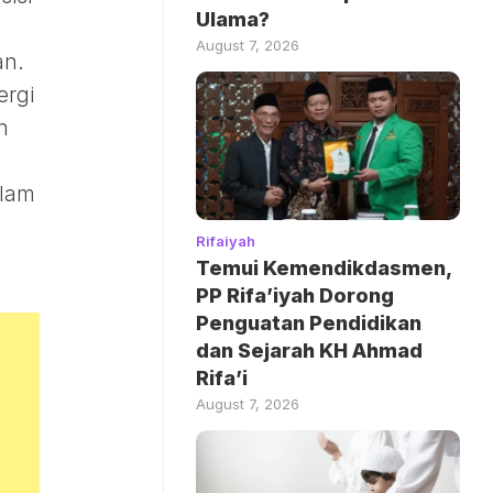
Ulama?
August 7, 2026
an.
ergi
n
alam
Rifaiyah
Temui Kemendikdasmen,
PP Rifa’iyah Dorong
Penguatan Pendidikan
dan Sejarah KH Ahmad
Rifa’i
August 7, 2026