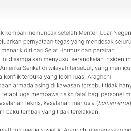
k kembali memuncak setelah Menteri Luar Negeri
eluarkan pernyataan tegas yang mendesak selur
menarik diri dari Selat Hormuz dan perairan
 ini disampaikan menyusul serangkaian insiden mil
Amerika Serikat di wilayah tersebut, yang memicu
konflik terbuka yang lebih luas. Araghchi
an armada asing di kawasan tersebut tidak han
tetapi juga membawa risiko fatal bagi personel mil
 kesalahan teknis, kesalahan manusia (
human error
am baku tembak yang tidak terelakkan.
latform media sosial X, Araghchi menegaskan po