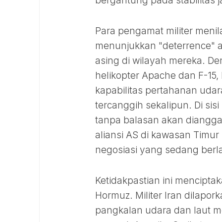
bergantung pada stabilitas j
Para pengamat militer menila
menunjukkan "deterrence" 
asing di wilayah mereka. D
helikopter Apache dan F-15
kapabilitas pertahanan uda
tercanggih sekalipun. Di sisi
tanpa balasan akan diangga
aliansi AS di kawasan Timu
negosiasi yang sedang ber
Ketidakpastian ini mencipta
Hormuz. Militer Iran dilapo
pangkalan udara dan laut m