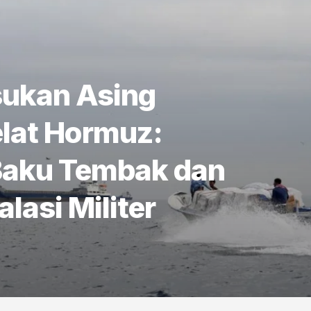
sukan Asing
elat Hormuz:
 Baku Tembak dan
asi Militer