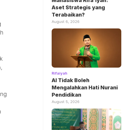
Mahasiswa Rifa’iyah:
Aset Strategis yang
Terabaikan?
August 6, 2026
g
ah
k
,
Rifaiyah
AI Tidak Boleh
Mengalahkan Hati Nurani
ang
Pendidikan
August 5, 2026
n