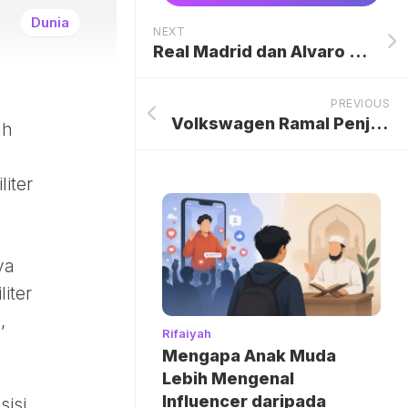
Dunia
NEXT
Real Madrid dan Alvaro Arbeloa Resmi Berpisah, Sebuah Era Baru Dimulai di Santiago Bernabeu
PREVIOUS
Volkswagen Ramal Penjualan Mobil Bensin Hanya Tersisa 3% pada 2035, Industri Otomotif Global di Ambang Revolusi Elektrik
uh
iter
ya
iter
),
Rifaiyah
Mengapa Anak Muda
Lebih Mengenal
Influencer daripada
sisi