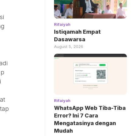
si
Rifaiyah
ng
Istiqamah Empat
Dasawarsa
August 5, 2026
adi
ap
i
at
Rifaiyah
WhatsApp Web Tiba-Tiba
etap
Error? Ini 7 Cara
Mengatasinya dengan
Mudah