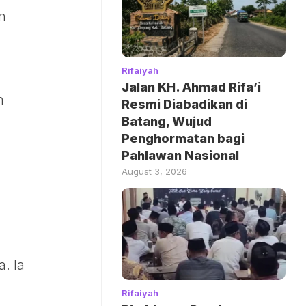
n
Rifaiyah
Jalan KH. Ahmad Rifa’i
n
Resmi Diabadikan di
n
Batang, Wujud
Penghormatan bagi
Pahlawan Nasional
August 3, 2026
. Ia
Rifaiyah