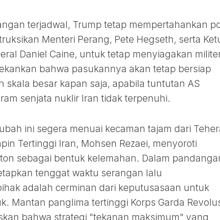
ngan terjadwal, Trump tetap mempertahankan po
truksikan Menteri Perang, Pete Hegseth, serta Ket
ral Daniel Caine, untuk tetap menyiagakan milite
nekankan bahwa pasukannya akan tetap bersiap
skala besar kapan saja, apabila tuntutan AS
m senjata nuklir Iran tidak terpenuhi.
bah ini segera menuai kecaman tajam dari Teher
pin Tertinggi Iran, Mohsen Rezaei, menyoroti
gton sebagai bentuk kelemahan. Dalam pandanga
tapkan tenggat waktu serangan lalu
ihak adalah cerminan dari keputusasaan untuk
. Mantan panglima tertinggi Korps Garda Revolus
gaskan bahwa strategi "tekanan maksimum" yang