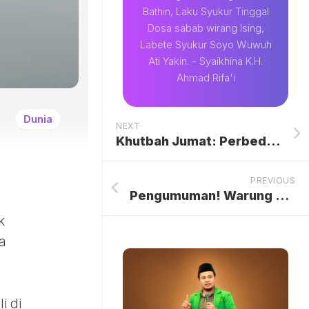
Bathin, Laku Syukur Tinggal
Dosa sabab wirang Ising,
Labete Syukur Soyo Wuwuh
Ati Yakin. - Syaikhina K.H.
Ahmad Rifa'i
Dunia
NEXT
Khutbah Jumat: Perbedaan itu Rahmat
PREVIOUS
Pengumuman! Warung Kopi Kaso Boby Tince di Bogor Tutup Sementara untuk Perbaikan
k
a
i di