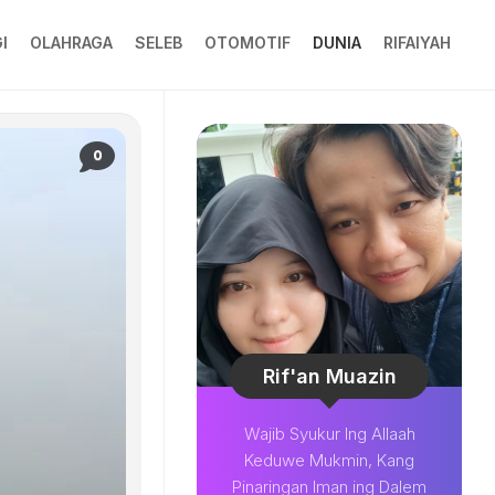
I
OLAHRAGA
SELEB
OTOMOTIF
DUNIA
RIFAIYAH
0
Rif'an Muazin
Wajib Syukur Ing Allaah
Keduwe Mukmin, Kang
Pinaringan Iman ing Dalem