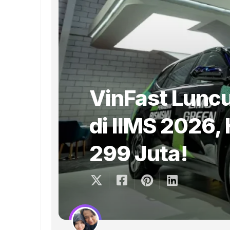
VinFast Lunc
di IIMS 2026,
299 Juta!