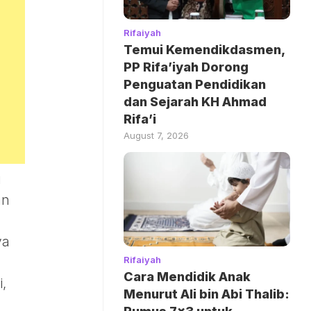
Rifaiyah
Temui Kemendikdasmen,
PP Rifa’iyah Dorong
Penguatan Pendidikan
dan Sejarah KH Ahmad
Rifa’i
August 7, 2026
g
an
ya
Rifaiyah
Cara Mendidik Anak
,
Menurut Ali bin Abi Thalib: