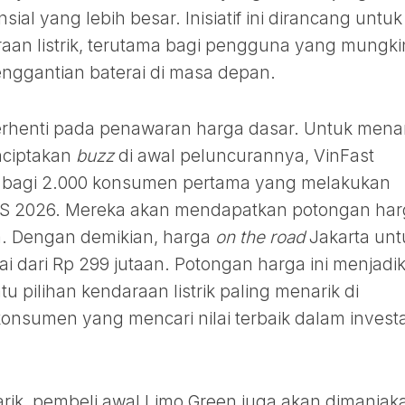
nsial yang lebih besar. Inisiatif ini dirancang untuk
an listrik, terutama bagi pengguna yang mungki
nggantian baterai di masa depan.
 berhenti pada penawaran harga dasar. Untuk mena
nciptakan
buzz
di awal peluncurannya, VinFast
s bagi 2.000 konsumen pertama yang melakukan
IMS 2026. Mereka akan mendapatkan potongan ha
a. Dengan demikian, harga
on the road
Jakarta unt
ai dari Rp 299 jutaan. Potongan harga ini menjadi
u pilihan kendaraan listrik paling menarik di
onsumen yang mencari nilai terbaik dalam investa
rik, pembeli awal Limo Green juga akan dimanjak