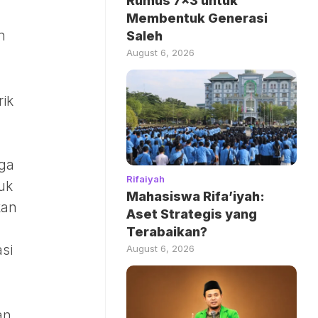
Rumus 7×3 untuk
Membentuk Generasi
n
Saleh
August 6, 2026
rik
rga
Rifaiyah
uk
Mahasiswa Rifa’iyah:
kan
Aset Strategis yang
Terabaikan?
si
August 6, 2026
an