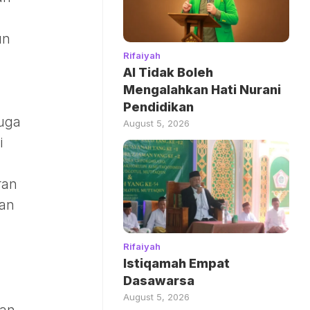
un
Rifaiyah
AI Tidak Boleh
Mengalahkan Hati Nurani
Pendidikan
juga
August 5, 2026
i
ran
kan
Rifaiyah
Istiqamah Empat
Dasawarsa
August 5, 2026