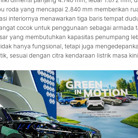
liki dimensi panjang 4.740 mm, lebar 1.872 mm, 
mbu roda yang mencapai 2.840 mm memberikan ru
asi interiornya menawarkan tiga baris tempat dud
angat cocok untuk penggunaan sebagai armada t
esar yang membutuhkan kapasitas penumpang le
tidak hanya fungsional, tetapi juga mengedepank
ik, sesuai dengan citra kendaraan listrik masa kini