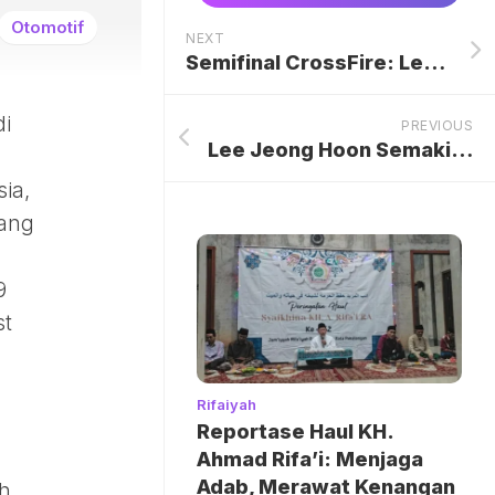
Otomotif
NEXT
Semifinal CrossFire: Legends Championship Didominasi Filipina dan Vietnam
i
PREVIOUS
Lee Jeong Hoon Semakin Dekat dengan Putri Tercinta, Zoe, Usai Menemani Kuliah di Amerika Serikat dan Menyaksikan Transformasi Diri yang Mengagumkan
sia,
yang
9
st
Rifaiyah
Reportase Haul KH.
Ahmad Rifa’i: Menjaga
Adab, Merawat Kenangan
ah