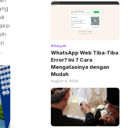
dan
ang
uk
aksi
bih
an
Rifaiyah
.
WhatsApp Web Tiba-Tiba
Error? Ini 7 Cara
Mengatasinya dengan
Mudah
August 4, 2026