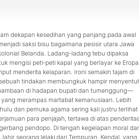
alam dekapan kesedihan yang panjang pada awal
enjadi saksi bisu bagaimana pesisir utara Jawa
kolonial Belanda. Ladang-ladang tebu dipaksa
k mengisi peti-peti kapal yang berlayar ke Eropa
mput menderita kelaparan. Ironi semakin tajam di
ebuah tindakan membungkuk hampir menyentu
ghambaan di hadapan bupati dan tumenggung—
 yang merampas martabat kemanusiaan. Lebih
hulu dan pemuka agama sering kali justru terlihat
rjamuan para penjajah, tertawa di atas penderita
r gerbang pendopo. Di tengah kegelapan moral da
, lahir seorang lelaki dari Tempuran, Kendal, yang