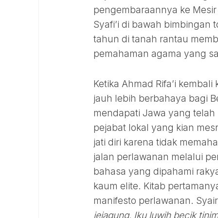
pengembaraannya ke Mesir
Syafi’i di bawah bimbingan t
tahun di tanah rantau memb
pemahaman agama yang sa
Ketika Ahmad Rifa’i kembal
jauh lebih berbahaya bagi Be
mendapati Jawa yang telah 
pejabat lokal yang kian mes
jati diri karena tidak memah
jalan perlawanan melalui pe
bahasa yang dipahami raky
kaum elite. Kitab pertamany
manifesto perlawanan. Syai
jejagung, Iku luwih becik ti