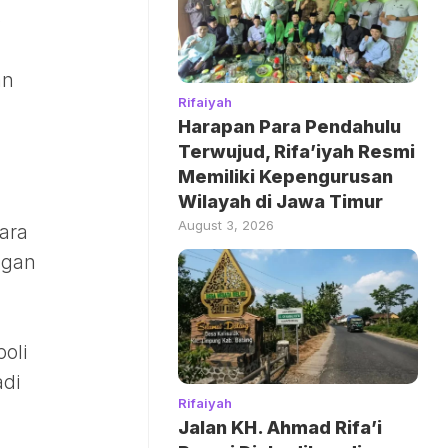
b
an
Rifaiyah
Harapan Para Pendahulu
Terwujud, Rifa’iyah Resmi
Memiliki Kepengurusan
Wilayah di Jawa Timur
August 3, 2026
ara
ngan
oli
adi
Rifaiyah
Jalan KH. Ahmad Rifa’i