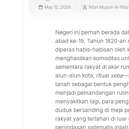
May 12, 2026
Rifan Muazin Ar-Rifai
Negeri ini pernah berada d
abad ke-19. Tahun 1820-an m
diperas habis-habisan oleh 
menghasilkan komoditas untu
sementara rakyat di akar ru
alun-alun kota; ritual
seba
—s
tanah sebagai bentuk pen
menjadi pemandangan rutin
menyakitkan lagi, para peng
duduk bersanding di meja pe
rakyat yang tertahan di lua
penindasan sistematis inilah