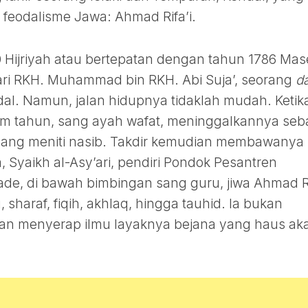
eodalisme Jawa: Ahmad Rifa’i.
 Hijriyah atau bertepatan dengan tahun 1786 Mas
dari RKH. Muhammad bin RKH. Abi Suja’, seorang
da
dal. Namun, jalan hidupnya tidaklah mudah. Ketik
m tahun, sang ayah wafat, meninggalkannya seb
uang meniti nasib. Takdir kemudian membawanya
 Syaikh al-Asy’ari, pendiri Pondok Pesantren
de, di bawah bimbingan sang guru, jiwa Ahmad Ri
haraf, fiqih, akhlaq, hingga tauhid. Ia bukan
kan menyerap ilmu layaknya bejana yang haus ak