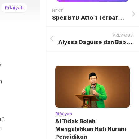
Rifaiyah
NEXT
Spek BYD Atto 1 Terbaru: Harga Mulai Rp 180 Jutaan, Jarak Tempuh 405 Km
PREVIOUS
Alyssa Daguise dan Baby Soleil Zephora Ghazali dalam Keadaan Baik Pasca Melahirkan, Pemulihan Berjalan Lancar
,
h
Rifaiyah
an
AI Tidak Boleh
n
Mengalahkan Hati Nurani
Pendidikan