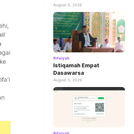
August 5, 2026
ehi,
lil
a
agai
Rifaiyah
 ke
Istiqamah Empat
Dasawarsa
fa’i
August 5, 2026
an
Rifaiyah