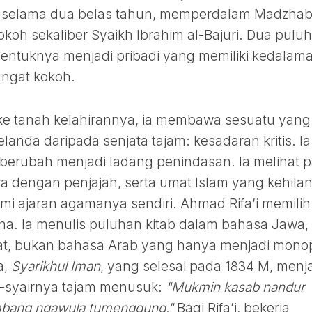
 selama dua belas tahun, memperdalam Madzha
okoh sekaliber Syaikh Ibrahim al-Bajuri. Dua puluh
entuknya menjadi pribadi yang memiliki kedalam
ngat kokoh.
i ke tanah kelahirannya, ia membawa sesuatu yang
landa daripada senjata tajam: kesadaran kritis. Ia
berubah menjadi ladang penindasan. Ia melihat p
ra dengan penjajah, serta umat Islam yang kehila
ami ajaran agamanya sendiri. Ahmad Rifa’i memilih
na. Ia menulis puluhan kitab dalam bahasa Jawa,
at, bukan bahasa Arab yang hanya menjadi monop
a,
Syarikhul Iman
, yang selesai pada 1834 M, menj
r-syairnya tajam menusuk:
"Mukmin kasab nandur
nimbang ngawula tumenggung."
Bagi Rifa’i, bekerja