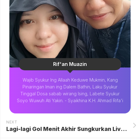
Rif'an Muazin
Wajib Syukur Ing Allaah Keduwe Mukmin, Kang
Pinaringan Iman ing Dalem Bathin, Laku Syukur
Tinggal Dosa sabab wirang Ising, Labete Syukur
Soyo Wuwuh Ati Yakin. - Syaikhina K.H. Ahmad Rifa'i
NEXT
Lagi-lagi Gol Menit Akhir Sungkurkan Liverpool, Rekor Buruk Premier League Tercipta