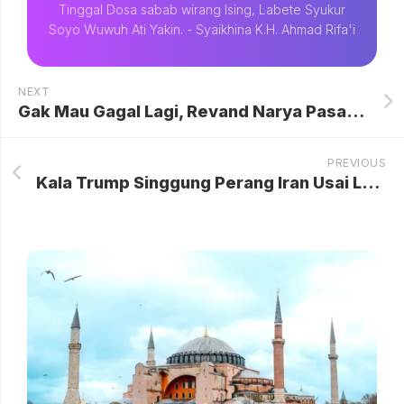
Tinggal Dosa sabab wirang Ising, Labete Syukur
Soyo Wuwuh Ati Yakin. - Syaikhina K.H. Ahmad Rifa'i
NEXT
Gak Mau Gagal Lagi, Revand Narya Pasang Kriteria Berat untuk Pendamping Baru
PREVIOUS
Kala Trump Singgung Perang Iran Usai Lolos Insiden Penembakan