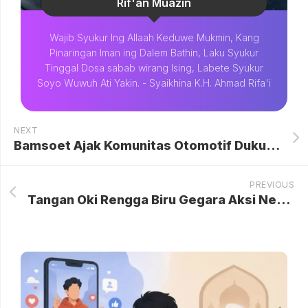
Rif'an Muazin
Wajib Syukur Ing Allaah Keduwe Mukmin, Kang
Pinaringan Iman ing Dalem Bathin, Laku Syukur
Tinggal Dosa sabab wirang Ising, Labete Syukur
Soyo Wuwuh Ati Yakin. - Syaikhina K.H. Ahmad Rifa'i
NEXT
Bamsoet Ajak Komunitas Otomotif Dukung Penghematan BBM di Tengah Krisis Energi Global yang Dipicu Ketegangan Timur Tengah
PREVIOUS
Tangan Oki Rengga Biru Gegara Aksi Nekat di Film Tiba-Tiba Setan