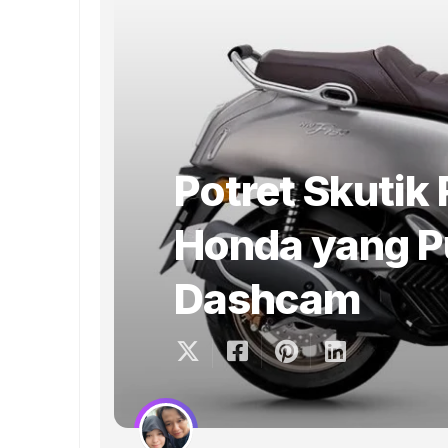
Potret Skutik
Honda yang P
Dashcam