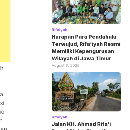
Rifaiyah
Harapan Para Pendahulu
Terwujud, Rifa’iyah Resmi
Memiliki Kepengurusan
Wilayah di Jawa Timur
August 3, 2026
ah
ta
si
io
Rifaiyah
n
Jalan KH. Ahmad Rifa’i
ran