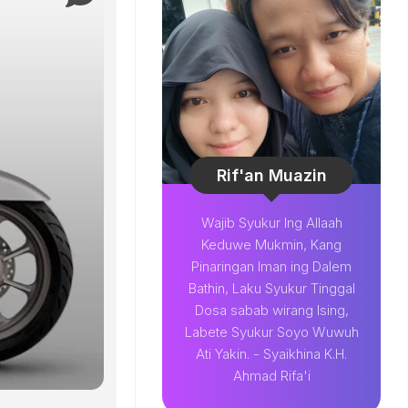
Rif'an Muazin
Wajib Syukur Ing Allaah
Keduwe Mukmin, Kang
Pinaringan Iman ing Dalem
Bathin, Laku Syukur Tinggal
Dosa sabab wirang Ising,
Labete Syukur Soyo Wuwuh
Ati Yakin. - Syaikhina K.H.
Ahmad Rifa'i