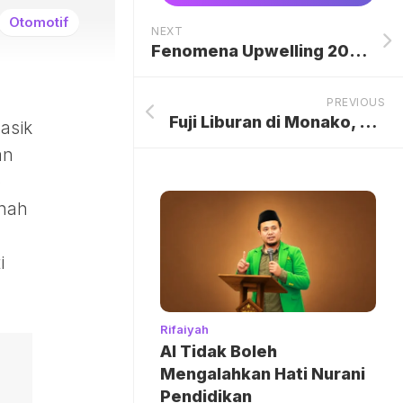
Otomotif
NEXT
Fenomena Upwelling 2026 Mulai Terbentuk, Tanda Kuat Musim Tangkap Ikan Nelayan
PREVIOUS
Fuji Liburan di Monako, Pancarkan Aura Berkelas!
asik
an
p
rnah
i
Rifaiyah
AI Tidak Boleh
Mengalahkan Hati Nurani
Pendidikan