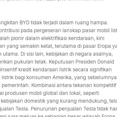
gkitan BYD tidak terjadi dalam ruang hampa.
ontribusi pada pergeseran lanskap pasar mobil list
lah pionir dalam elektrifikasi kendaraan, kini
n yang semakin ketat, terutama di pasar Eropa y
tama. Di sisi lain, kebijakan di negara asalnya,
erikan pukulan telak. Keputusan Presiden Donald
entif kredit kendaraan listrik secara signifikan
l listrik bagi konsumen Amerika, yang sebelumnya
i pemerintah. Kombinasi antara tekanan kompetitif
i produsen mobil global dan lokal, seperti
 kebijakan domestik yang kurang mendukung, tel
lan Tesla. Penurunan penjualan Tesla tidak ha
etapi juga meluas ke sebagian besar wilayah Eropa