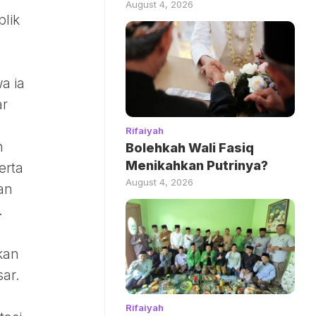
August 4, 2026
lik
a ia
ar
Rifaiyah
n
Bolehkah Wali Fasiq
Menikahkan Putrinya?
erta
August 4, 2026
an
.
kan
sar.
Rifaiyah