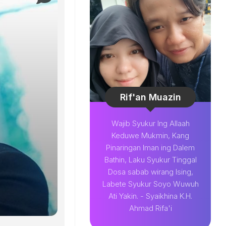
Rif'an Muazin
Wajib Syukur Ing Allaah
Keduwe Mukmin, Kang
Pinaringan Iman ing Dalem
Bathin, Laku Syukur Tinggal
Dosa sabab wirang Ising,
Labete Syukur Soyo Wuwuh
Ati Yakin. - Syaikhina K.H.
Ahmad Rifa'i