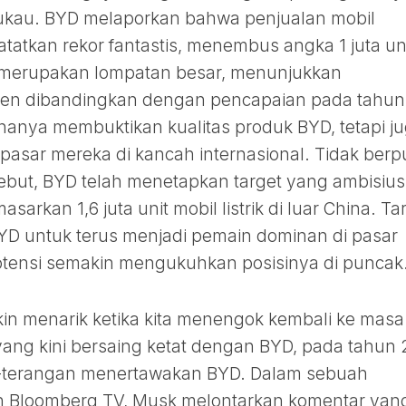
mukau. BYD melaporkan bahwa penjualan mobil
catatkan rekor fantastis, menembus angka 1 juta un
i merupakan lompatan besar, menunjukkan
rsen dibandingkan dengan pencapaian pada tahun
k hanya membuktikan kualitas produk BYD, tetapi j
si pasar mereka di kancah internasional. Tidak ber
sebut, BYD telah menetapkan target yang ambisius
arkan 1,6 juta unit mobil listrik di luar China. Ta
D untuk terus menjadi pemain dominan di pasar
rpotensi semakin mengukuhkan posisinya di puncak
in menarik ketika kita menengok kembali ke masa
 yang kini bersaing ketat dengan BYD, pada tahun 
ng-terangan menertawakan BYD. Dalam sebuah
n Bloomberg TV, Musk melontarkan komentar yan