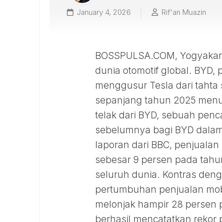
January 4, 2026
Rif'an Muazin
BOSSPULSA.COM, Yogyakarta 
dunia otomotif global. BYD, p
menggusur Tesla dari tahta s
sepanjang tahun 2025 menun
telak dari BYD, sebuah pen
sebelumnya bagi BYD dalam
laporan dari BBC, penjualan 
sebesar 9 persen pada tahun
seluruh dunia. Kontras de
pertumbuhan penjualan mobil
melonjak hampir 28 persen p
berhasil mencatatkan rekor pe