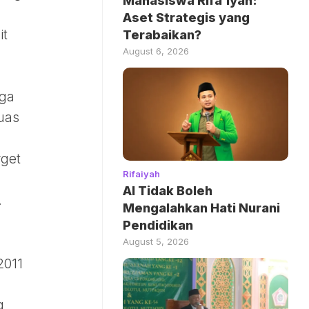
Mahasiswa Rifa’iyah:
Aset Strategis yang
it
Terabaikan?
August 6, 2026
uga
puas
rget
Rifaiyah
AI Tidak Boleh
.
Mengalahkan Hati Nurani
Pendidikan
August 5, 2026
2011
g