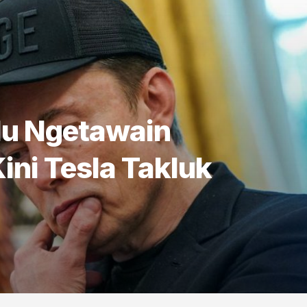
lu Ngetawain
ini Tesla Takluk