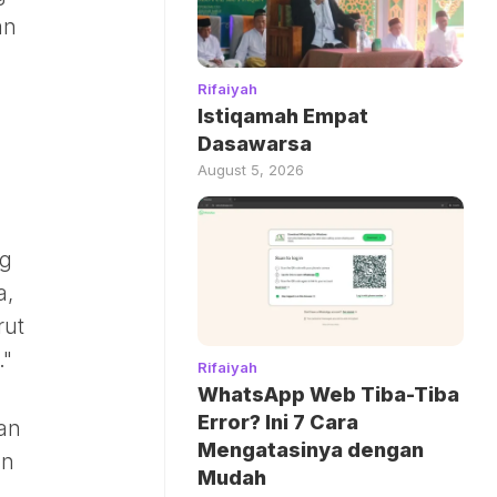
an
Rifaiyah
Istiqamah Empat
Dasawarsa
August 5, 2026
ng
a,
rut
."
Rifaiyah
WhatsApp Web Tiba-Tiba
Error? Ini 7 Cara
an
Mengatasinya dengan
an
Mudah