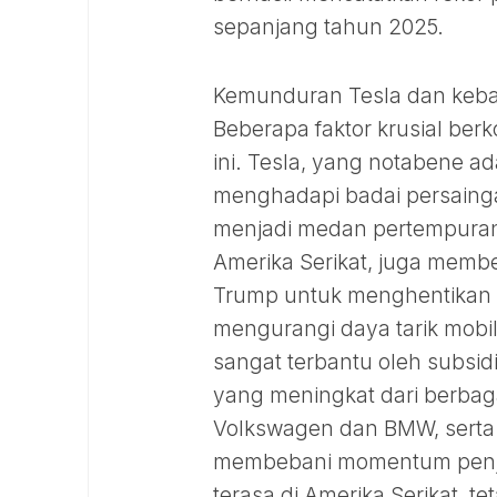
sepanjang tahun 2025.
Kemunduran Tesla dan keban
Beberapa faktor krusial berk
ini. Tesla, yang notabene ada
menghadapi badai persainga
menjadi medan pertempuran u
Amerika Serikat, juga memb
Trump untuk menghentikan ins
mengurangi daya tarik mobi
sangat terbantu oleh subsid
yang meningkat dari berbaga
Volkswagen dan BMW, serta
membebani momentum penjua
terasa di Amerika Serikat, t