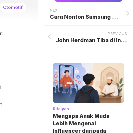
Otomotif
NEXT
Cara Nonton Samsung The First Look CES 2026 Live di YouTube
am
PREVIOUS
John Herdman Tiba di Indonesia, Siap Selami Budaya Lokal dan Cetak Sejarah Baru untuk Timnas Garuda
n
n
Rifaiyah
Mengapa Anak Muda
Lebih Mengenal
Influencer daripada