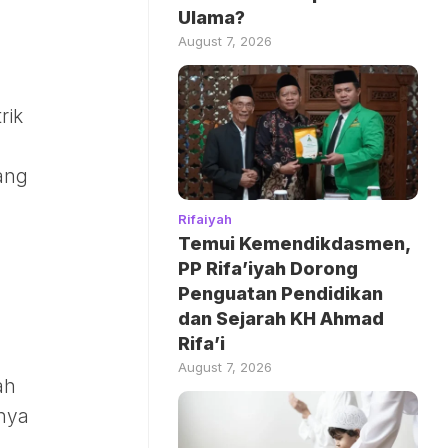
Ulama?
August 7, 2026
rik
ang
Rifaiyah
Temui Kemendikdasmen,
PP Rifa’iyah Dorong
Penguatan Pendidikan
dan Sejarah KH Ahmad
Rifa’i
August 7, 2026
ah
nya