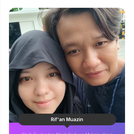
Rif'an Muazin