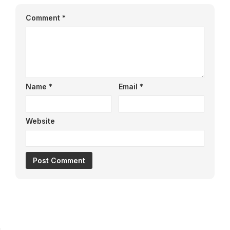
Comment
*
Name
*
Email
*
Website