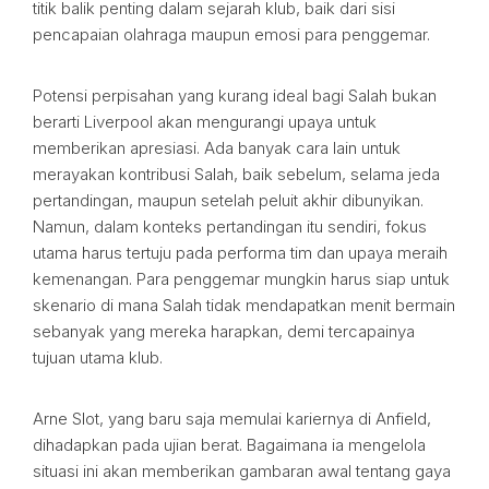
titik balik penting dalam sejarah klub, baik dari sisi
pencapaian olahraga maupun emosi para penggemar.
Potensi perpisahan yang kurang ideal bagi Salah bukan
berarti Liverpool akan mengurangi upaya untuk
memberikan apresiasi. Ada banyak cara lain untuk
merayakan kontribusi Salah, baik sebelum, selama jeda
pertandingan, maupun setelah peluit akhir dibunyikan.
Namun, dalam konteks pertandingan itu sendiri, fokus
utama harus tertuju pada performa tim dan upaya meraih
kemenangan. Para penggemar mungkin harus siap untuk
skenario di mana Salah tidak mendapatkan menit bermain
sebanyak yang mereka harapkan, demi tercapainya
tujuan utama klub.
Arne Slot, yang baru saja memulai kariernya di Anfield,
dihadapkan pada ujian berat. Bagaimana ia mengelola
situasi ini akan memberikan gambaran awal tentang gaya