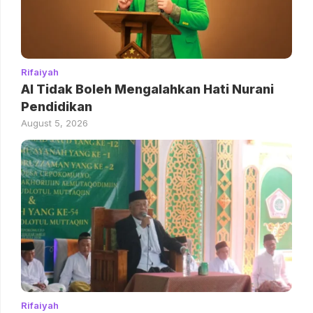
Rifaiyah
AI Tidak Boleh Mengalahkan Hati Nurani
Pendidikan
August 5, 2026
Rifaiyah