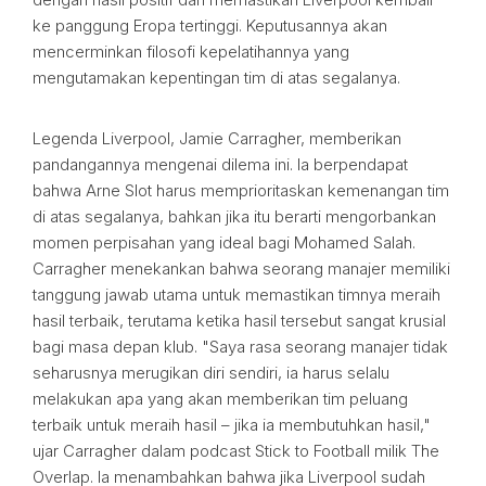
ke panggung Eropa tertinggi. Keputusannya akan
mencerminkan filosofi kepelatihannya yang
mengutamakan kepentingan tim di atas segalanya.
Legenda Liverpool, Jamie Carragher, memberikan
pandangannya mengenai dilema ini. Ia berpendapat
bahwa Arne Slot harus memprioritaskan kemenangan tim
di atas segalanya, bahkan jika itu berarti mengorbankan
momen perpisahan yang ideal bagi Mohamed Salah.
Carragher menekankan bahwa seorang manajer memiliki
tanggung jawab utama untuk memastikan timnya meraih
hasil terbaik, terutama ketika hasil tersebut sangat krusial
bagi masa depan klub. "Saya rasa seorang manajer tidak
seharusnya merugikan diri sendiri, ia harus selalu
melakukan apa yang akan memberikan tim peluang
terbaik untuk meraih hasil – jika ia membutuhkan hasil,"
ujar Carragher dalam podcast Stick to Football milik The
Overlap. Ia menambahkan bahwa jika Liverpool sudah