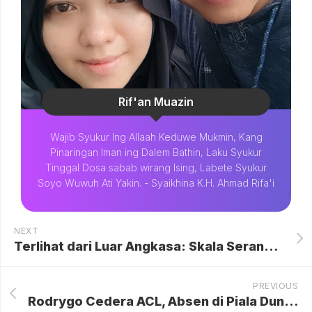
Rif'an Muazin
Wajib Syukur Ing Allaah Keduwe Mukmin, Kang
Pinaringan Iman ing Dalem Bathin, Laku Syukur
Tinggal Dosa sabab wirang Ising, Labete Syukur
Soyo Wuwuh Ati Yakin. - Syaikhina K.H. Ahmad Rifa'i
NEXT
Terlihat dari Luar Angkasa: Skala Serangan Iran di Timur Tengah
PREVIOUS
Rodrygo Cedera ACL, Absen di Piala Dunia 2026 dan Musim Berakhir