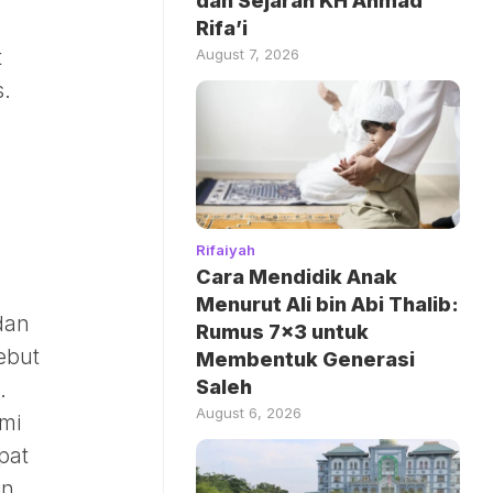
dan Sejarah KH Ahmad
Rifa’i
August 7, 2026
t
s.
Rifaiyah
Cara Mendidik Anak
Menurut Ali bin Abi Thalib:
dan
Rumus 7×3 untuk
ebut
Membentuk Generasi
Saleh
.
August 6, 2026
ami
pat
n.