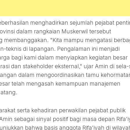
erhasilan menghadirkan sejumlah pejabat penti
ovinsi dalam rangkaian Muskerwil tersebut
g membanggakan. "Kita mampu mengatasi berba
n-teknis di lapangan. Pengalaman ini menjadi
arga bagi kami dalam menyiapkan kegiatan besar
asi dan stakeholder eksternal," ujar Amin di sela-
antangan dalam mengoordinasikan tamu kehormata
 besar telah mengasah kemampuan manajemen
matang.
akat serta kehadiran perwakilan pejabat publik
 Amin sebagai sinyal positif bagi masa depan Rifa’
njukkan bahwa basis anggota Rifa’iyah di wilaya