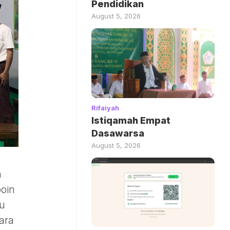
Pendidikan
August 5, 2026
Rifaiyah
Istiqamah Empat
Dasawarsa
August 5, 2026
h
poin
tu
ara