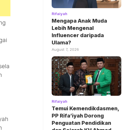
Rifaiyah
Mengapa Anak Muda
ng
Lebih Mengenal
Influencer daripada
gai
Ulama?
August 7, 2026
sela
n
Rifaiyah
Temui Kemendikdasmen,
PP Rifa’iyah Dorong
iyah
Penguatan Pendidikan
h