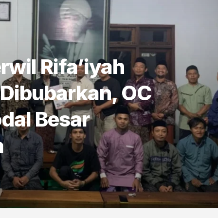
rwil Rifa’iyah
 Dibubarkan, OC
dal Besar
a