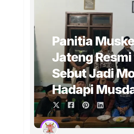
Panitia Muske
Jateng Resmi
Sebut Jadi Mo
Hadapi Musd