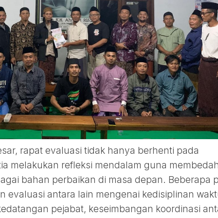
esar, rapat evaluasi tidak hanya berhenti pada
nitia melakukan refleksi mendalam guna membeda
bagai bahan perbaikan di masa depan. Beberapa 
n evaluasi antara lain mengenai kedisiplinan wak
edatangan pejabat, keseimbangan koordinasi ant