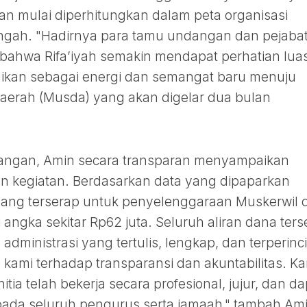
dan mulai diperhitungkan dalam peta organisasi
ngah. "Hadirnya para tamu undangan dan pejaba
 bahwa Rifa’iyah semakin mendapat perhatian lua
adikan sebagai energi dan semangat baru menuju
erah (Musda) yang akan digelar dua bulan
uangan, Amin secara transparan menyampaikan
 kegiatan. Berdasarkan data yang dipaparkan
yang terserap untuk penyelenggaraan Muskerwil 
angka sekitar Rp62 juta. Seluruh aliran dana ters
administrasi yang tertulis, lengkap, dan terperinci
 kami terhadap transparansi dan akuntabilitas. K
ia telah bekerja secara profesional, jujur, dan da
ada seluruh pengurus serta jamaah," tambah Ami