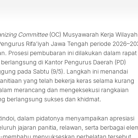
nizing Committee
(OC) Musyawarah Kerja Wilayah
 Pengurus Rifa’iyah Jawa Tengah periode 2026–20
an. Prosesi pembubaran ini dilakukan dalam rapat
 berlangsung di Kantor Pengurus Daerah (PD)
gung pada Sabtu (9/5). Langkah ini menandai
nitiaan yang telah bekerja keras selama kurang
 dalam merancang dan mengeksekusi rangkaian
ng berlangsung sukses dan khidmat.
Rindoi, dalam pidatonya menyampaikan apresiasi
luruh jajaran panitia, relawan, serta berbagai el
u-membahu menyukseskan perhelatan tersebut.