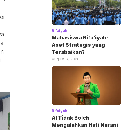
ron
Rifaiyah
ya,
Mahasiswa Rifa’iyah:
na
Aset Strategis yang
an
Terabaikan?
August 6, 2026
i
Rifaiyah
AI Tidak Boleh
Mengalahkan Hati Nurani