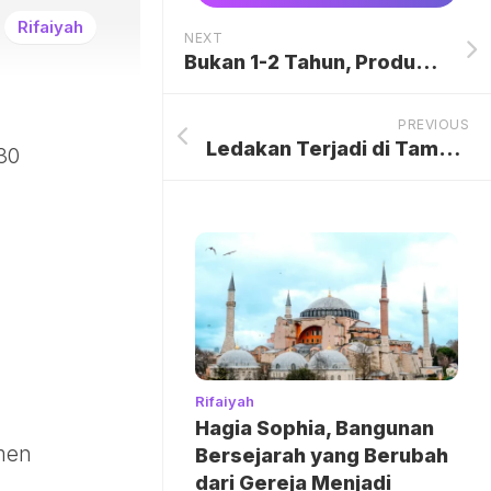
Rifaiyah
NEXT
Bukan 1-2 Tahun, Produsen Minta Insentif EV Berlaku Jangka Panjang
PREVIOUS
Ledakan Terjadi di Tambang Batu Bara Kolombia, 4 Penambang Tewas
30
Rifaiyah
Hagia Sophia, Bangunan
emen
Bersejarah yang Berubah
dari Gereja Menjadi