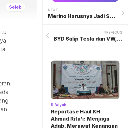
Seleb
NEXT
Merino Harusnya Jadi Striker Utama Arsenal, Bukan Gyokeres
itu
PREVIOUS
BYD Salip Tesla dan VW, Produksi Mobil Listrik-PHEV Tembus 15 Juta Unit
nya
 ia
eran
rada
yang
Rifaiyah
dan
Reportase Haul KH.
Ahmad Rifa’i: Menjaga
Adab, Merawat Kenangan