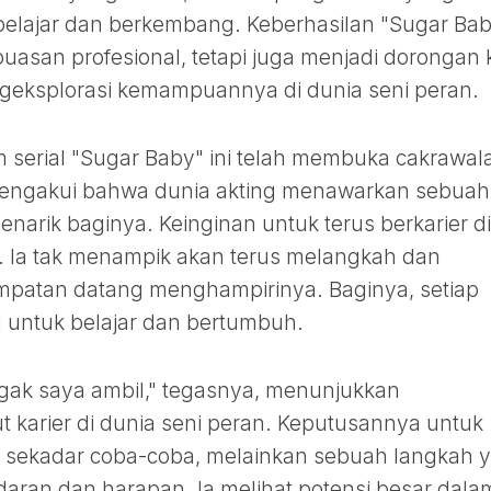
belajar dan berkembang. Keberhasilan "Sugar Ba
asan profesional, tetapi juga menjadi dorongan 
ngeksplorasi kemampuannya di dunia seni peran.
serial "Sugar Baby" ini telah membuka cakrawal
 mengakui bahwa dunia akting menawarkan sebuah
narik baginya. Keinginan untuk terus berkarier di
. Ia tak menampik akan terus melangkah dan
mpatan datang menghampirinya. Baginya, setiap
 untuk belajar dan bertumbuh.
gak saya ambil," tegasnya, menunjukkan
 karier di dunia seni peran. Keputusannya untuk
an sekadar coba-coba, melainkan sebuah langkah 
aran dan harapan. Ia melihat potensi besar dala