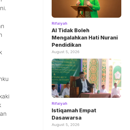
ni.
Rifaiyah
an
AI Tidak Boleh
n
Mengalahkan Hati Nurani
Pendidikan
k
August 5, 2026
anku
kaki
Rifaiyah
k
Istiqamah Empat
tan
Dasawarsa
August 5, 2026