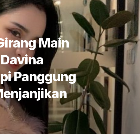
Girang Main
 Davina
ipi Panggung
Menjanjikan