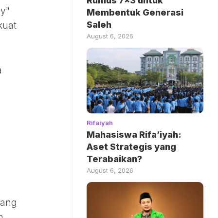
Rumus 7×3 untuk
by"
Membentuk Generasi
Saleh
kuat
August 6, 2026
a
Rifaiyah
Mahasiswa Rifa’iyah:
Aset Strategis yang
Terabaikan?
August 6, 2026
yang
m