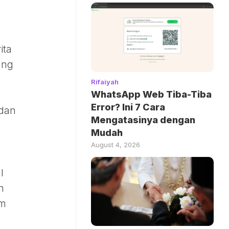
ita
ung
Rifaiyah
WhatsApp Web Tiba-Tiba
Error? Ini 7 Cara
 dan
Mengatasinya dengan
Mudah
August 4, 2026
g
l
n
am