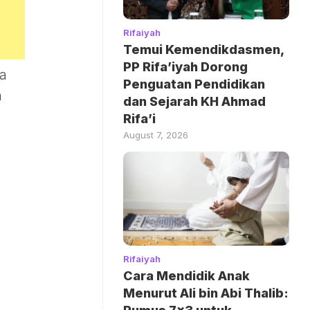
Rifaiyah
Temui Kemendikdasmen,
PP Rifa’iyah Dorong
da
Penguatan Pendidikan
n
dan Sejarah KH Ahmad
Rifa’i
August 7, 2026
Rifaiyah
Cara Mendidik Anak
Menurut Ali bin Abi Thalib: