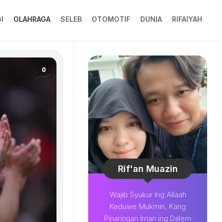
I
OLAHRAGA
SELEB
OTOMOTIF
DUNIA
RIFAIYAH
0
Rif'an Muazin
Wajib Syukur Ing Allaah
Keduwe Mukmin, Kang
Pinaringan Iman ing Dalem