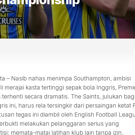
a – Nasib nahas menimpa Southampton, ambisi
merajai kasta tertinggi sepak bola Inggris, Premi
erhenti secara dramatis. The Saints, julukan bag
ris ini, harus rela tersingkir dari persaingan ketat 
usan tegas ini diambil oleh English Football Leag
terbukti melakukan pelanggaran serius yang
si: memata-matai latihan klub lain tanpa izin.