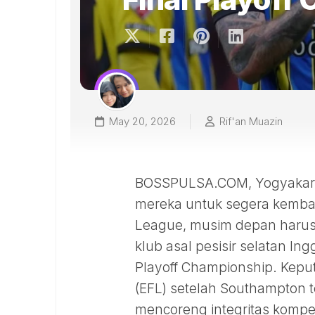
May 20, 2026
Rif'an Muazin
BOSSPULSA.COM, Yogyakart
mereka untuk segera kembali 
League, musim depan harus t
klub asal pesisir selatan Ingg
Playoff Championship. Keput
(EFL) setelah Southampton 
mencoreng integritas kompeti