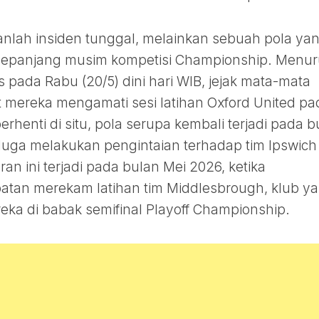
ukanlah insiden tunggal, melainkan sebuah pola ya
i sepanjang musim kompetisi Championship. Menur
is pada Rabu (20/5) dini hari WIB, jejak mata-mata
t mereka mengamati sesi latihan Oxford United pa
henti di situ, pola serupa kembali terjadi pada b
iduga melakukan pengintaian terhadap tim Ipswich
n ini terjadi pada bulan Mei 2026, ketika
tan merekam latihan tim Middlesbrough, klub y
eka di babak semifinal Playoff Championship.