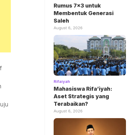
Rumus 7×3 untuk
Membentuk Generasi
Saleh
August 6, 2026
f
Rifaiyah
n
Mahasiswa Rifa’iyah:
Aset Strategis yang
Terabaikan?
uju
August 6, 2026