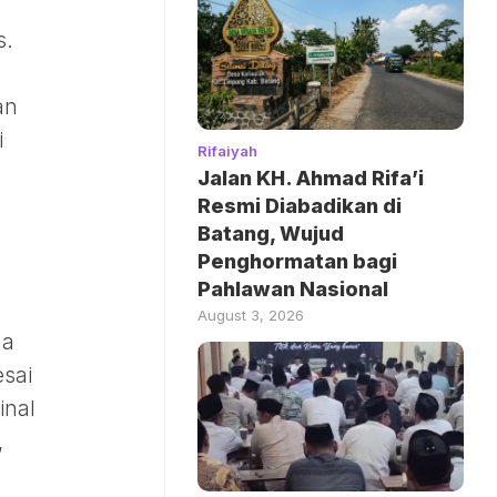
s.
an
i
Rifaiyah
Jalan KH. Ahmad Rifa’i
Resmi Diabadikan di
Batang, Wujud
Penghormatan bagi
Pahlawan Nasional
August 3, 2026
ga
esai
inal
,