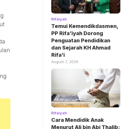
ng
Rifaiyah
ut
Temui Kemendikdasmen,
PP Rifa’iyah Dorong
Penguatan Pendidikan
da
dan Sejarah KH Ahmad
ulan
Rifa’i
August 7, 2026
ang
Rifaiyah
Cara Mendidik Anak
Menurut Ali bin Abi Thalib: