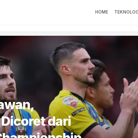
HOME
TEKNOLOG
awan,
icoret dari
 Championship