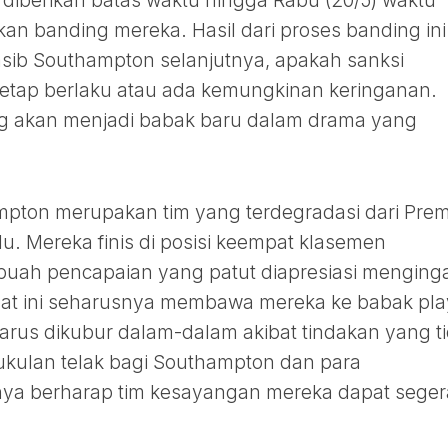
 diberikan batas waktu hingga Rabu (20/5) waktu
n banding mereka. Hasil dari proses banding ini
sib Southampton selanjutnya, apakah sanksi
an tetap berlaku atau ada kemungkinan keringanan.
ng akan menjadi babak baru dalam drama yang
mpton merupakan tim yang terdegradasi dari Prem
u. Mereka finis di posisi keempat klasemen
buah pencapaian yang patut diapresiasi menging
pat ini seharusnya membawa mereka ke babak play
arus dikubur dalam-dalam akibat tindakan yang t
 pukulan telak bagi Southampton dan para
ya berharap tim kesayangan mereka dapat seger