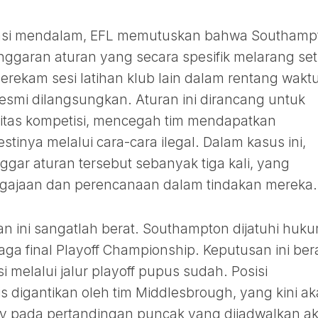
gasi mendalam, EFL memutuskan bahwa Southamp
ggaran aturan yang secara spesifik melarang set
rekam sesi latihan klub lain dalam rentang wakt
esmi dilangsungkan. Aturan ini dirancang untuk
ritas kompetisi, mencegah tim mendapatkan
tinya melalui cara-cara ilegal. Dalam kasus ini,
gar aturan tersebut sebanyak tiga kali, yang
ajaan dan perencanaan dalam tindakan mereka.
an ini sangatlah berat. Southampton dijatuhi huk
laga final Playoff Championship. Keputusan ini bera
 melalui jalur playoff pupus sudah. Posisi
is digantikan oleh tim Middlesbrough, yang kini a
y pada pertandingan puncak yang dijadwalkan a