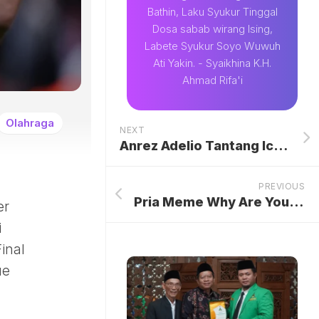
Bathin, Laku Syukur Tinggal
Dosa sabab wirang Ising,
Labete Syukur Soyo Wuwuh
Ati Yakin. - Syaikhina K.H.
Ahmad Rifa'i
Olahraga
NEXT
Anrez Adelio Tantang Icel Tes DNA demi Buktikan Status Anak
PREVIOUS
Pria Meme Why Are You Gay, Ini Kondisinya Sekarang
er
i
Final
ue