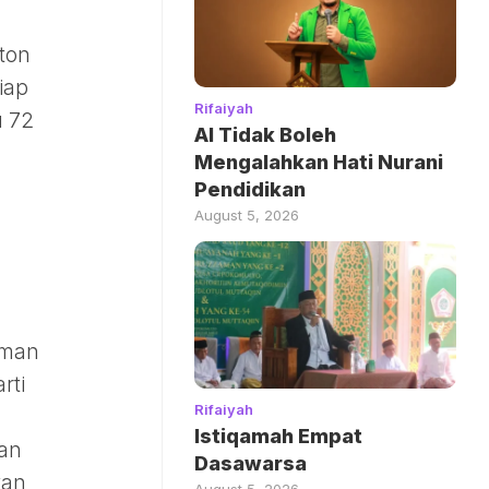
ton
iap
Rifaiyah
u 72
AI Tidak Boleh
Mengalahkan Hati Nurani
Pendidikan
August 5, 2026
uman
rti
Rifaiyah
Istiqamah Empat
kan
Dasawarsa
kan
August 5, 2026