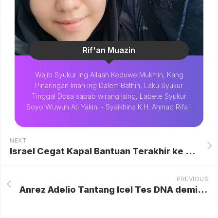
Rif'an Muazin
Wajib Syukur Ing Allaah Keduwe Mukmin, Kang
Pinaringan Iman ing Dalem Bathin, Laku Syukur
Tinggal Dosa sabab wirang Ising, Labete Syukur
Soyo Wuwuh Ati Yakin. - Syaikhina K.H. Ahmad Rifa'i
NEXT
Israel Cegat Kapal Bantuan Terakhir ke Gaza, Total Sudah 77 Kapal Ditahan
PREVIOUS
Anrez Adelio Tantang Icel Tes DNA demi Buktikan Status Anak