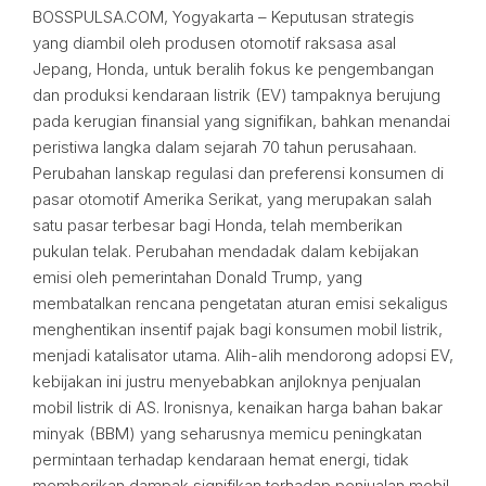
BOSSPULSA.COM, Yogyakarta – Keputusan strategis
yang diambil oleh produsen otomotif raksasa asal
Jepang, Honda, untuk beralih fokus ke pengembangan
dan produksi kendaraan listrik (EV) tampaknya berujung
pada kerugian finansial yang signifikan, bahkan menandai
peristiwa langka dalam sejarah 70 tahun perusahaan.
Perubahan lanskap regulasi dan preferensi konsumen di
pasar otomotif Amerika Serikat, yang merupakan salah
satu pasar terbesar bagi Honda, telah memberikan
pukulan telak. Perubahan mendadak dalam kebijakan
emisi oleh pemerintahan Donald Trump, yang
membatalkan rencana pengetatan aturan emisi sekaligus
menghentikan insentif pajak bagi konsumen mobil listrik,
menjadi katalisator utama. Alih-alih mendorong adopsi EV,
kebijakan ini justru menyebabkan anjloknya penjualan
mobil listrik di AS. Ironisnya, kenaikan harga bahan bakar
minyak (BBM) yang seharusnya memicu peningkatan
permintaan terhadap kendaraan hemat energi, tidak
memberikan dampak signifikan terhadap penjualan mobil