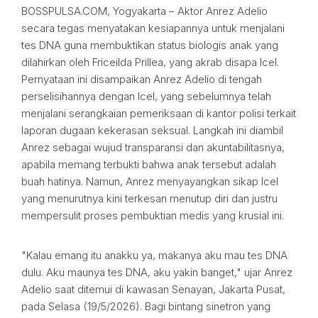
BOSSPULSA.COM, Yogyakarta – Aktor Anrez Adelio
secara tegas menyatakan kesiapannya untuk menjalani
tes DNA guna membuktikan status biologis anak yang
dilahirkan oleh Friceilda Prillea, yang akrab disapa Icel.
Pernyataan ini disampaikan Anrez Adelio di tengah
perselisihannya dengan Icel, yang sebelumnya telah
menjalani serangkaian pemeriksaan di kantor polisi terkait
laporan dugaan kekerasan seksual. Langkah ini diambil
Anrez sebagai wujud transparansi dan akuntabilitasnya,
apabila memang terbukti bahwa anak tersebut adalah
buah hatinya. Namun, Anrez menyayangkan sikap Icel
yang menurutnya kini terkesan menutup diri dan justru
mempersulit proses pembuktian medis yang krusial ini.
"Kalau emang itu anakku ya, makanya aku mau tes DNA
dulu. Aku maunya tes DNA, aku yakin banget," ujar Anrez
Adelio saat ditemui di kawasan Senayan, Jakarta Pusat,
pada Selasa (19/5/2026). Bagi bintang sinetron yang