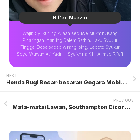
Rif'an Muazin
Wajib Syukur Ing Allaah Keduwe Mukmin, Kang
Pinaringan Iman ing Dalem Bathin, Laku Syukur
Tinggal Dosa sabab wirang Ising, Labete Syukur
Soyo Wuwuh Ati Yakin. - Syaikhina K.H. Ahmad Rifa'i
NEXT
Honda Rugi Besar-besaran Gegara Mobil Listrik, Pertama dalam 70 Tahun
PREVIOUS
Mata-matai Lawan, Southampton Dicoret dari Final Playoff Championship