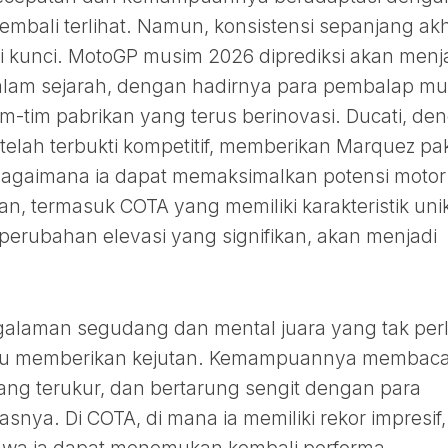
embali terlihat. Namun, konsistensi sepanjang akh
 kunci. MotoGP musim 2026 diprediksi akan menj
dalam sejarah, dengan hadirnya para pembalap m
-tim pabrikan yang terus berinovasi. Ducati, de
elah terbukti kompetitif, memberikan Marquez pa
bagaimana ia dapat memaksimalkan potensi motor
asan, termasuk COTA yang memiliki karakteristik uni
perubahan elevasi yang signifikan, akan menjadi
alaman segudang dan mental juara yang tak per
ampu memberikan kejutan. Kemampuannya membac
ang terukur, dan bertarung sengit dengan para
hasnya. Di COTA, di mana ia memiliki rekor impresif,