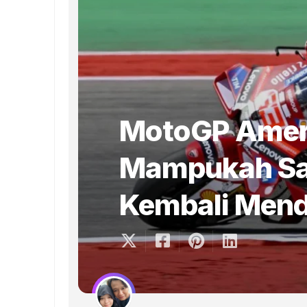
MotoGP Amer
Mampukah Sa
Kembali Men