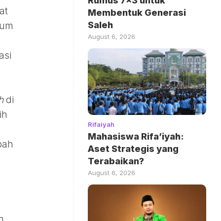
Rumus 7×3 untuk
at
Membentuk Generasi
Saleh
ium
August 6, 2026
asi
h
di
ih
Rifaiyah
Mahasiswa Rifa’iyah:
bah
Aset Strategis yang
Terabaikan?
August 6, 2026
n