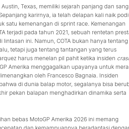
di Austin, Texas, memiliki sejarah panjang dan sang
epanjang karirnya, ia telah delapan kali naik pod
rmasuk satu kemenangan di sprint race. Kemenangan
TA terjadi pada tahun 2021, sebuah rentetan prest
i lintasan ini. Namun, COTA bukan hanya tentang
u, tetapi juga tentang tantangan yang terus
quez harus menelan pil pahit ketika insiden
cras
oGP Amerika menggagalkan upayanya untuk mera
dimenangkan oleh Francesco Bagnaia. Insiden
 bahwa di dunia balap motor, segalanya bisa beru
akhir pekan balapan menghadirkan dinamika serta
atihan bebas MotoGP Amerika 2026 ini memang
. Kecepatan dan kemampuannya beradaptasi denga