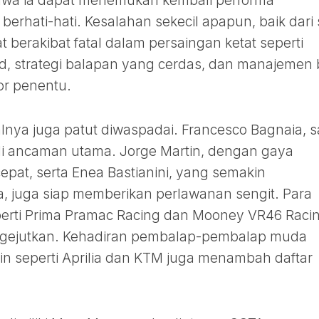
wa ia dapat menemukan kembali performa
berhati-hati. Kesalahan sekecil apapun, baik dari s
berakibat fatal dalam persaingan ketat seperti
lid, strategi balapan yang cerdas, dan manajemen
or penentu.
ivalnya juga patut diwaspadai. Francesco Bagnaia, 
di ancaman utama. Jorge Martin, dengan gaya
epat, serta Enea Bastianini, yang semakin
, juga siap memberikan perlawanan sengit. Para
eperti Prima Pramac Racing dan Mooney VR46 Raci
ngejutkan. Kehadiran pembalap-pembalap muda
lain seperti Aprilia dan KTM juga menambah daftar