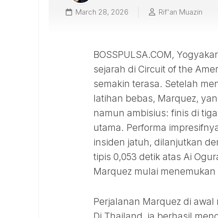
March 28, 2026
Rif'an Muazin
BOSSPULSA.COM, Yogyakarta
sejarah di Circuit of the A
semakin terasa. Setelah men
latihan bebas, Marquez, yang
namun ambisius: finis di ti
utama. Performa impresifnya
insiden jatuh, dilanjutkan
tipis 0,053 detik atas Ai Og
Marquez mulai menemukan rit
Perjalanan Marquez di awa
Di Thailand, ia berhasil me