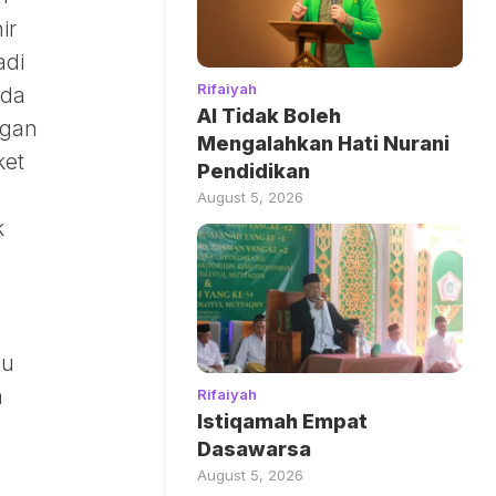
ir
adi
Rifaiyah
uda
AI Tidak Boleh
ngan
Mengalahkan Hati Nurani
ket
Pendidikan
August 5, 2026
k
lu
a
Rifaiyah
Istiqamah Empat
Dasawarsa
August 5, 2026