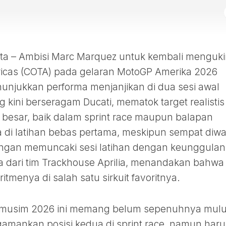
 – Ambisi Marc Marquez untuk kembali menguki
mericas (COTA) pada gelaran MotoGP Amerika 2026
unjukkan performa menjanjikan di dua sesi awal
 kini berseragam Ducati, mematok target realistis
ga besar, baik dalam sprint race maupun balapan
 di latihan bebas pertama, meskipun sempat diwa
 dengan memuncaki sesi latihan dengan keunggulan
ura dari tim Trackhouse Aprilia, menandakan bahwa
menya di salah satu sirkuit favoritnya.
l musim 2026 ini memang belum sepenuhnya mulu
ngamankan posisi kedua di sprint race, namun haru