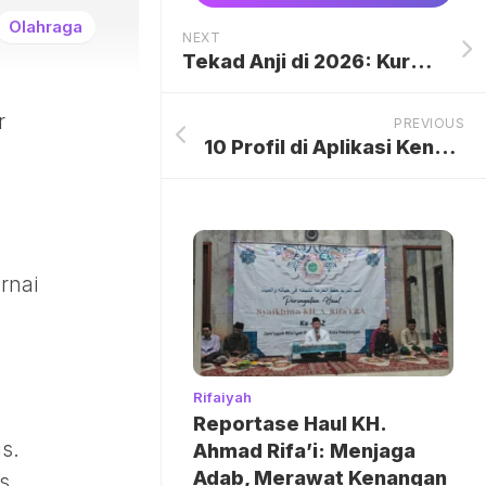
Olahraga
NEXT
Tekad Anji di 2026: Kurangi Manggung demi Waktu Bersama Ibu dan Anak
r
PREVIOUS
10 Profil di Aplikasi Kencan yang Kelewat Cringe, Jangan Begini Ya
rnai
Rifaiyah
Reportase Haul KH.
s.
Ahmad Rifa’i: Menjaga
Adab, Merawat Kenangan
s