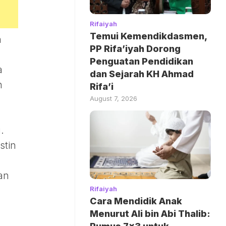
Rifaiyah
Temui Kemendikdasmen,
n
PP Rifa’iyah Dorong
Penguatan Pendidikan
a
dan Sejarah KH Ahmad
n
Rifa’i
August 7, 2026
.
stin
kan
Rifaiyah
Cara Mendidik Anak
Menurut Ali bin Abi Thalib: