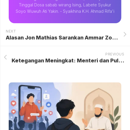
Tinggal Dosa sabab wirang Ising, Labete Syukur
Soyo Wuwuh Ati Yakin. - Syaikhina K.H. Ahmad Rifa'i
NEXT
Alasan Jon Mathias Sarankan Ammar Zoni Tunda Ajukan PK dan Isi Berita yang Diperkaya
PREVIOUS
Ketegangan Meningkat: Menteri dan Puluhan Pemukim Israel Kembali Serbu Kompleks Masjid Al-Aqsa