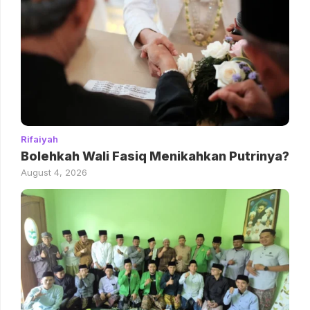
Rifaiyah
Bolehkah Wali Fasiq Menikahkan Putrinya?
August 4, 2026