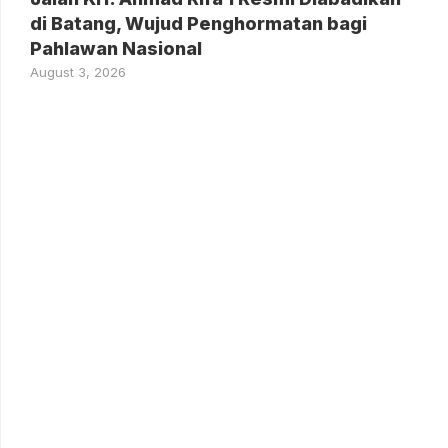
di Batang, Wujud Penghormatan bagi
Pahlawan Nasional
August 3, 2026