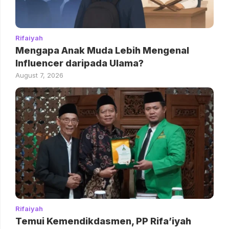
Rifaiyah
Mengapa Anak Muda Lebih Mengenal
Influencer daripada Ulama?
August 7, 2026
Rifaiyah
Temui Kemendikdasmen, PP Rifa’iyah