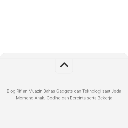
Blog Rif'an Muazin Bahas Gadgets dan Teknologi saat Jeda
Momong Anak, Coding dan Bercinta serta Bekerja