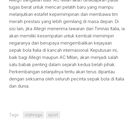
tugas berat untuk mencari pelatih baru yang mampu
melanjutkan estafet kepemimpinan dan membawa tim
meraih prestasi yang lebih gemilang di masa depan. Di
sisi lain, jika Allegri menerima tawaran dari Timnas Italia, ia
akan memiliki kesempatan untuk kembali memimpin
negaranya dan berupaya mengembalikan kejayaan
sepak bola Italia di kancah internasional. Keputusan ini,
baik bagi Allegri maupun AC Milan, akan menjadi salah
satu babak penting dalam sejarah kedua belah pihak.
Perkembangan selanjutnya tentu akan terus dipantau
dengan seksama oleh seluruh pecinta sepak bola di Italia
dan dunia.
Tags:
olahraga
sport