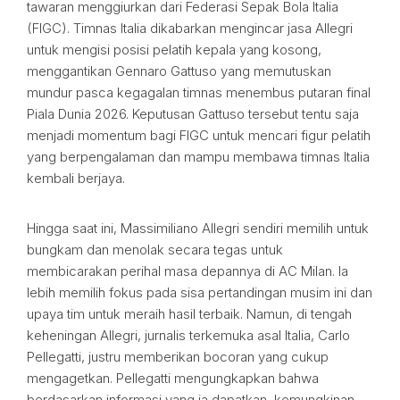
tawaran menggiurkan dari Federasi Sepak Bola Italia
(FIGC). Timnas Italia dikabarkan mengincar jasa Allegri
untuk mengisi posisi pelatih kepala yang kosong,
menggantikan Gennaro Gattuso yang memutuskan
mundur pasca kegagalan timnas menembus putaran final
Piala Dunia 2026. Keputusan Gattuso tersebut tentu saja
menjadi momentum bagi FIGC untuk mencari figur pelatih
yang berpengalaman dan mampu membawa timnas Italia
kembali berjaya.
Hingga saat ini, Massimiliano Allegri sendiri memilih untuk
bungkam dan menolak secara tegas untuk
membicarakan perihal masa depannya di AC Milan. Ia
lebih memilih fokus pada sisa pertandingan musim ini dan
upaya tim untuk meraih hasil terbaik. Namun, di tengah
keheningan Allegri, jurnalis terkemuka asal Italia, Carlo
Pellegatti, justru memberikan bocoran yang cukup
mengagetkan. Pellegatti mengungkapkan bahwa
berdasarkan informasi yang ia dapatkan, kemungkinan