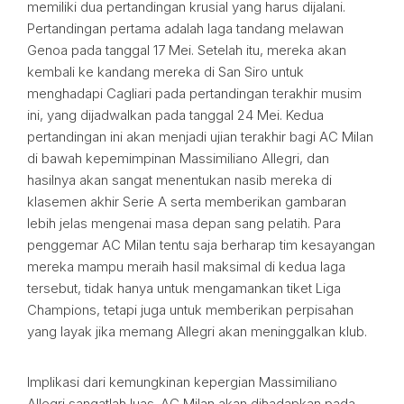
memiliki dua pertandingan krusial yang harus dijalani.
Pertandingan pertama adalah laga tandang melawan
Genoa pada tanggal 17 Mei. Setelah itu, mereka akan
kembali ke kandang mereka di San Siro untuk
menghadapi Cagliari pada pertandingan terakhir musim
ini, yang dijadwalkan pada tanggal 24 Mei. Kedua
pertandingan ini akan menjadi ujian terakhir bagi AC Milan
di bawah kepemimpinan Massimiliano Allegri, dan
hasilnya akan sangat menentukan nasib mereka di
klasemen akhir Serie A serta memberikan gambaran
lebih jelas mengenai masa depan sang pelatih. Para
penggemar AC Milan tentu saja berharap tim kesayangan
mereka mampu meraih hasil maksimal di kedua laga
tersebut, tidak hanya untuk mengamankan tiket Liga
Champions, tetapi juga untuk memberikan perpisahan
yang layak jika memang Allegri akan meninggalkan klub.
Implikasi dari kemungkinan kepergian Massimiliano
Allegri sangatlah luas. AC Milan akan dihadapkan pada