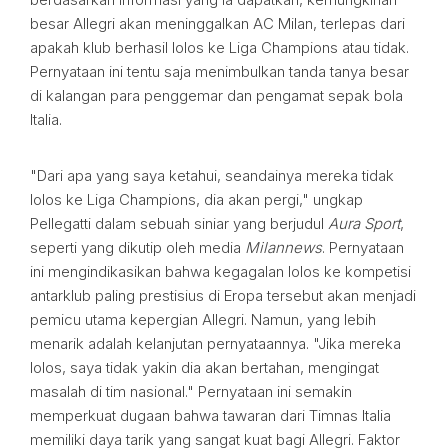
besar Allegri akan meninggalkan AC Milan, terlepas dari
apakah klub berhasil lolos ke Liga Champions atau tidak.
Pernyataan ini tentu saja menimbulkan tanda tanya besar
di kalangan para penggemar dan pengamat sepak bola
Italia.
"Dari apa yang saya ketahui, seandainya mereka tidak
lolos ke Liga Champions, dia akan pergi," ungkap
Pellegatti dalam sebuah siniar yang berjudul
Aura Sport
,
seperti yang dikutip oleh media
Milannews
. Pernyataan
ini mengindikasikan bahwa kegagalan lolos ke kompetisi
antarklub paling prestisius di Eropa tersebut akan menjadi
pemicu utama kepergian Allegri. Namun, yang lebih
menarik adalah kelanjutan pernyataannya. "Jika mereka
lolos, saya tidak yakin dia akan bertahan, mengingat
masalah di tim nasional." Pernyataan ini semakin
memperkuat dugaan bahwa tawaran dari Timnas Italia
memiliki daya tarik yang sangat kuat bagi Allegri. Faktor