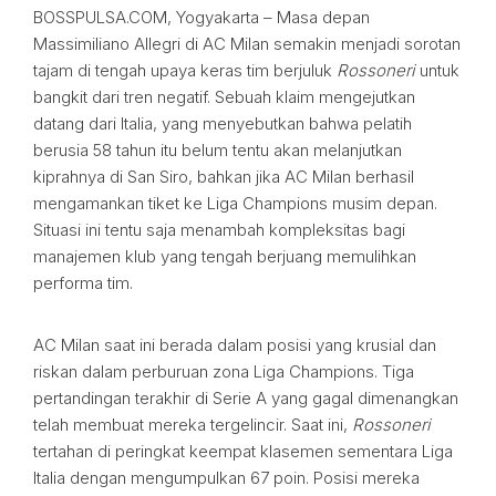
BOSSPULSA.COM, Yogyakarta – Masa depan
Massimiliano Allegri di AC Milan semakin menjadi sorotan
tajam di tengah upaya keras tim berjuluk
Rossoneri
untuk
bangkit dari tren negatif. Sebuah klaim mengejutkan
datang dari Italia, yang menyebutkan bahwa pelatih
berusia 58 tahun itu belum tentu akan melanjutkan
kiprahnya di San Siro, bahkan jika AC Milan berhasil
mengamankan tiket ke Liga Champions musim depan.
Situasi ini tentu saja menambah kompleksitas bagi
manajemen klub yang tengah berjuang memulihkan
performa tim.
AC Milan saat ini berada dalam posisi yang krusial dan
riskan dalam perburuan zona Liga Champions. Tiga
pertandingan terakhir di Serie A yang gagal dimenangkan
telah membuat mereka tergelincir. Saat ini,
Rossoneri
tertahan di peringkat keempat klasemen sementara Liga
Italia dengan mengumpulkan 67 poin. Posisi mereka