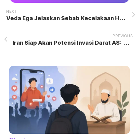
NEXT
Veda Ega Jelaskan Sebab Kecelakaan High Side di GP Amerika: Kesalahan Fatal di Tikungan Bikin Melesat Keluar Lintasan
PREVIOUS
Iran Siap Akan Potensi Invasi Darat AS: Hiu-hiu Teluk Persia Menanti!