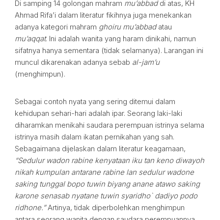
Di samping 14 golongan mahram
mu’abbad
di atas, KH
Ahmad Rifa’i dalam literatur fikihnya juga menekankan
adanya kategori mahram
ghoiru mu’abbad
atau
mu’aqqat
. Ini adalah wanita yang haram dinikahi, namun
sifatnya hanya sementara (tidak selamanya). Larangan ini
muncul dikarenakan adanya sebab
al-jam’u
(menghimpun).
Sebagai contoh nyata yang sering ditemui dalam
kehidupan sehari-hari adalah ipar. Seorang laki-laki
diharamkan menikahi saudara perempuan istrinya selama
istrinya masih dalam ikatan pernikahan yang sah.
Sebagaimana dijelaskan dalam literatur keagamaan,
“Sedulur wadon rabine kenyataan iku tan keno diwayoh
nikah kumpulan antarane rabine lan sedulur wadone
saking tunggal bopo tuwin biyang anane atawo saking
karone senasab nyatane tuwin syaridho` dadiyo podo
ridhone.”
Artinya, tidak diperbolehkan menghimpun
antara seorang wanita dengan saudara perempuannya