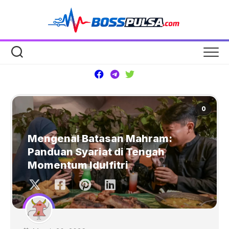
Skip
to
content
0
Mengenal Batasan Mahram:
Panduan Syariat di Tengah
Momentum Idulfitri