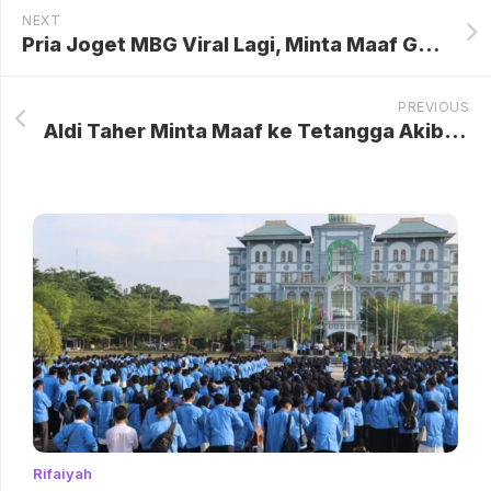
NEXT
Pria Joget MBG Viral Lagi, Minta Maaf Gegara Parkir Sembarangan
PREVIOUS
Aldi Taher Minta Maaf ke Tetangga Akibat Keramaian Aldi’s Burger yang Menyiram Pelanggan
Rifaiyah