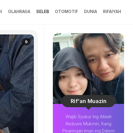
I
OLAHRAGA
SELEB
OTOMOTIF
DUNIA
RIFAIYAH
0
Rif'an Muazin
Wajib Syukur Ing Allaah
Keduwe Mukmin, Kang
Pinaringan Iman ing Dalem