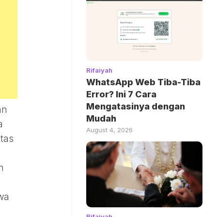
Rifaiyah
WhatsApp Web Tiba-Tiba
Error? Ini 7 Cara
Mengatasinya dengan
an
Mudah
a
August 4, 2026
tas
h
hwa
Rifaiyah