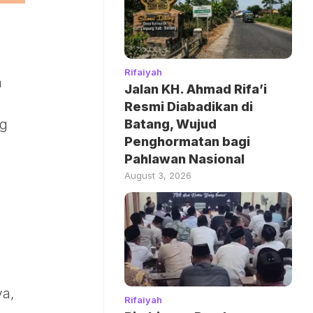
Rifaiyah
n
Jalan KH. Ahmad Rifa’i
Resmi Diabadikan di
ng
Batang, Wujud
Penghormatan bagi
Pahlawan Nasional
August 3, 2026
a
ya,
Rifaiyah