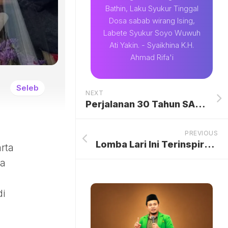
Bathin, Laku Syukur Tinggal
Dosa sabab wirang Ising,
Labete Syukur Soyo Wuwuh
Ati Yakin. - Syaikhina K.H.
Ahmad Rifa'i
Seleb
NEXT
Perjalanan 30 Tahun SANKEN Penuhi Kebutuhan Elektronik Rumah Tangga di RI
PREVIOUS
Lomba Lari Ini Terinspirasi World Major Marathon, Menawarkan Pengalaman Lintas Destinasi Unik di Indonesia
rta
sa
di