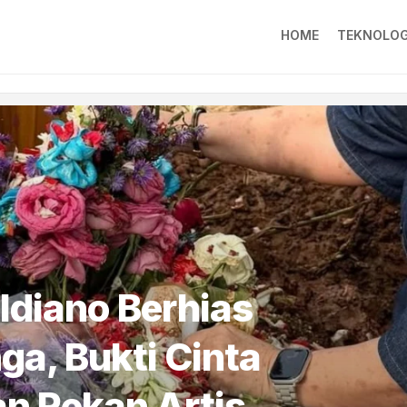
HOME
TEKNOLOG
ldiano Berhias
a, Bukti Cinta
n Rekan Artis