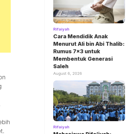
Rifaiyah
Cara Mendidik Anak
Menurut Ali bin Abi Thalib:
Rumus 7×3 untuk
Membentuk Generasi
Saleh
August 6, 2026
ion
g
,
ebih
Rifaiyah
t.