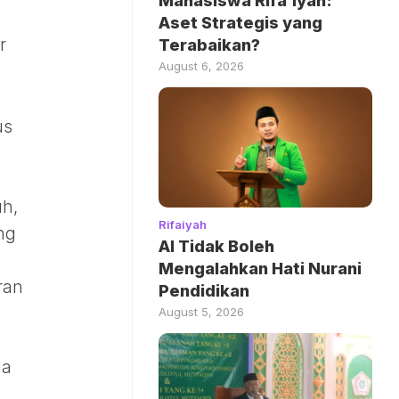
Mahasiswa Rifa’iyah:
Aset Strategis yang
r
Terabaikan?
August 6, 2026
us
uh,
Rifaiyah
ng
AI Tidak Boleh
Mengalahkan Hati Nurani
ran
Pendidikan
August 5, 2026
ua