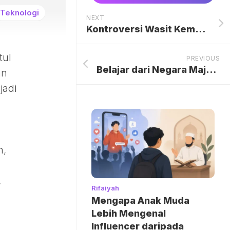
Teknologi
NEXT
Kontroversi Wasit Kembali Menyelimuti Al Nassr di Saudi Pro League: Tuduhan Bias dan Ketegangan Memuncak
tul
PREVIOUS
Belajar dari Negara Maju, Keselamatan Lalu Lintas Perlu Masuk Kurikulum Pendidikan Sejak Dini
an
jadi
n
n,
,
Rifaiyah
Mengapa Anak Muda
Lebih Mengenal
Influencer daripada