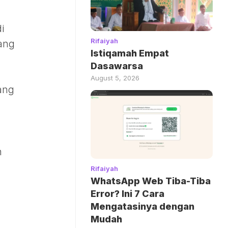
i
Rifaiyah
yang
Istiqamah Empat
Dasawarsa
August 5, 2026
ang
n
Rifaiyah
WhatsApp Web Tiba-Tiba
Error? Ini 7 Cara
Mengatasinya dengan
Mudah