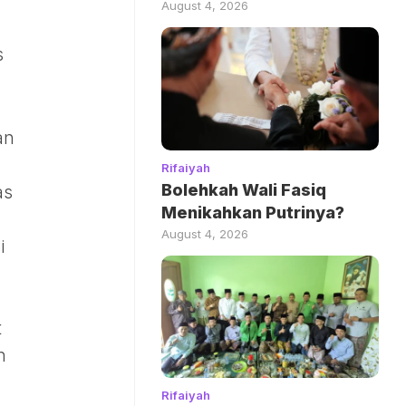
August 4, 2026
s
an
Rifaiyah
Bolehkah Wali Fasiq
as
Menikahkan Putrinya?
August 4, 2026
i
t
h
Rifaiyah