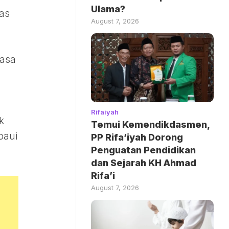
Ulama?
as
August 7, 2026
rasa
Rifaiyah
k
Temui Kemendikdasmen,
paui
PP Rifa’iyah Dorong
Penguatan Pendidikan
dan Sejarah KH Ahmad
Rifa’i
August 7, 2026