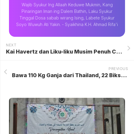
Wajib Syukur Ing Allaah Keduwe Mukmin, Kang
Pinaringan Iman ing Dalem Bathin, Laku Syukur
Tinggal Dosa sabab wirang Ising, Labete Syukur
Soyo Wuwuh Ati Yakin. - Syaikhina K.H. Ahmad Rifa'i
NEXT
Kai Havertz dan Liku-liku Musim Penuh Cedera: Sebuah Analisis Mendalam Tentang Perjuangan Sang Penyerang Arsenal
PREVIOUS
Bawa 110 Kg Ganja dari Thailand, 22 Biksu Ditangkap di Sri Lanka