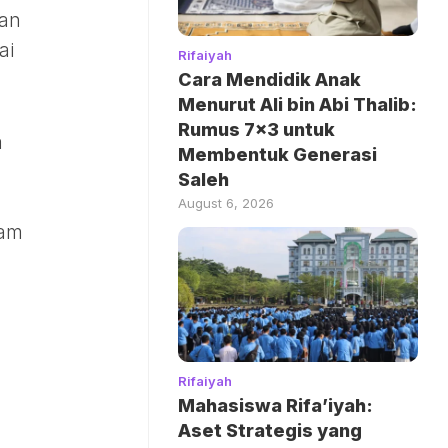
gan
ai
Rifaiyah
Cara Mendidik Anak
Menurut Ali bin Abi Thalib:
Rumus 7×3 untuk
a
Membentuk Generasi
Saleh
August 6, 2026
nam
Rifaiyah
Mahasiswa Rifa’iyah:
Aset Strategis yang