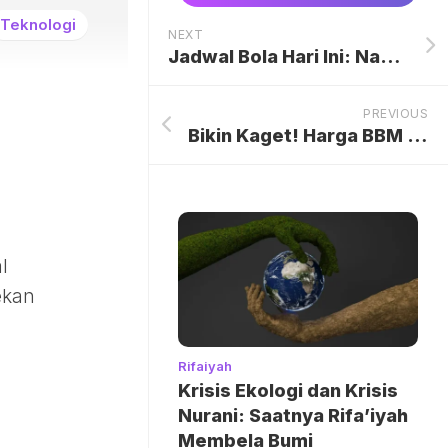
Teknologi
NEXT
Jadwal Bola Hari Ini: Nanti Malam Arsenal Vs Fulham, PSG dan Bayern Juga Main
PREVIOUS
Bikin Kaget! Harga BBM Diesel BP-Vivo 2 Mei 2026 Tembus Segini
l
ekan
Rifaiyah
Krisis Ekologi dan Krisis
Nurani: Saatnya Rifa’iyah
Membela Bumi