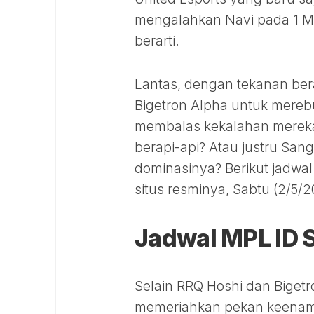
mengalahkan Navi pada 1 Me
berarti.
Lantas, dengan tekanan ber
Bigetron Alpha untuk merebu
membalas kekalahan mereka
berapi-api? Atau justru Sa
dominasinya? Berikut jadwal
situs resminya, Sabtu (2/5/2
Jadwal MPL ID S1
Selain RRQ Hoshi dan Bigetr
memeriahkan pekan keenam in