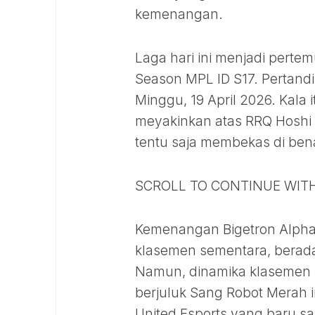
kemenangan.
Laga hari ini menjadi pert
Season MPL ID S17. Pertand
Minggu, 19 April 2026. Kala
meyakinkan atas RRQ Hoshi 
tentu saja membekas di be
SCROLL TO CONTINUE WIT
Kemenangan Bigetron Alpha 
klasemen sementara, berada
Namun, dinamika klasemen M
berjuluk Sang Robot Merah in
United Esports yang baru s