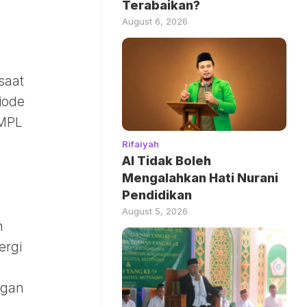
Terabaikan?
August 6, 2026
saat
iode
 MPL
Rifaiyah
AI Tidak Boleh
Mengalahkan Hati Nurani
Pendidikan
August 5, 2026
n
ergi
ngan