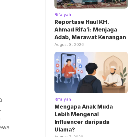
Rifaiyah
Reportase Haul KH.
Ahmad Rifa’i: Menjaga
Adab, Merawat Kenangan
August 8, 2026
a
Rifaiyah
Mengapa Anak Muda
.
Lebih Mengenal
m
Influencer daripada
Dewa
Ulama?
August 7, 2026