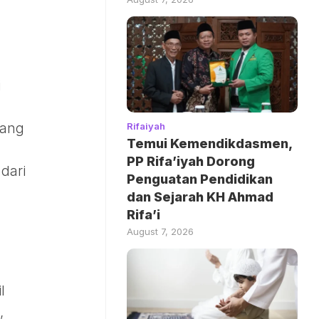
i
Rifaiyah
dang
Temui Kemendikdasmen,
PP Rifa’iyah Dorong
dari
Penguatan Pendidikan
dan Sejarah KH Ahmad
Rifa’i
August 7, 2026
l
,