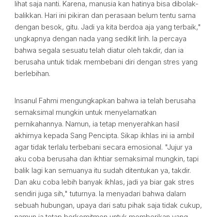
lihat saja nanti. Karena, manusia kan hatinya bisa dibolak-
balikkan. Hari ini pikiran dan perasaan belum tentu sama
dengan besok, gitu. Jadi ya kita berdoa aja yang terbaik,"
ungkapnya dengan nada yang sedikit lirih. Ia percaya
bahwa segala sesuatu telah diatur oleh takdir, dan ia
berusaha untuk tidak membebani diri dengan stres yang
berlebihan.
Insanul Fahmi mengungkapkan bahwa ia telah berusaha
semaksimal mungkin untuk menyelamatkan
pernikahannya. Namun, ia tetap menyerahkan hasil
akhirnya kepada Sang Pencipta. Sikap ikhlas ini ia ambil
agar tidak terlalu terbebani secara emosional. "Jujur ya
aku coba berusaha dan ikhtiar semaksimal mungkin, tapi
balik lagi kan semuanya itu sudah ditentukan ya, takdir.
Dan aku coba lebih banyak ikhlas, jadi ya biar gak stres
sendiri juga sih," tuturnya. Ia menyadari bahwa dalam
sebuah hubungan, upaya dari satu pihak saja tidak cukup,
namun ia tetap berkomitmen untuk memberikan yang