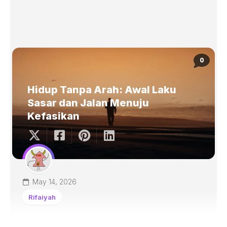
0
Hidup Tanpa Arah: Awal Laku
Sasar dan Jalan Menuju
Kefasikan
May 14, 2026
Rifaiyah