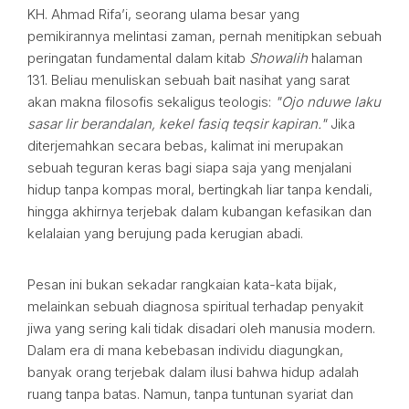
KH. Ahmad Rifa’i, seorang ulama besar yang
pemikirannya melintasi zaman, pernah menitipkan sebuah
peringatan fundamental dalam kitab
Showalih
halaman
131. Beliau menuliskan sebuah bait nasihat yang sarat
akan makna filosofis sekaligus teologis:
"Ojo nduwe laku
sasar lir berandalan, kekel fasiq teqsir kapiran."
Jika
diterjemahkan secara bebas, kalimat ini merupakan
sebuah teguran keras bagi siapa saja yang menjalani
hidup tanpa kompas moral, bertingkah liar tanpa kendali,
hingga akhirnya terjebak dalam kubangan kefasikan dan
kelalaian yang berujung pada kerugian abadi.
Pesan ini bukan sekadar rangkaian kata-kata bijak,
melainkan sebuah diagnosa spiritual terhadap penyakit
jiwa yang sering kali tidak disadari oleh manusia modern.
Dalam era di mana kebebasan individu diagungkan,
banyak orang terjebak dalam ilusi bahwa hidup adalah
ruang tanpa batas. Namun, tanpa tuntunan syariat dan