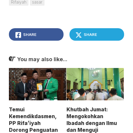
Rifaiyah
sasar
SHARE
SHARE
You may also like...
Temui
Khutbah Jumat:
Kemendikdasmen,
Mengokohkan
PP Rifa’iyah
Ibadah dengan Ilmu
Dorong Penguatan
dan Menguji