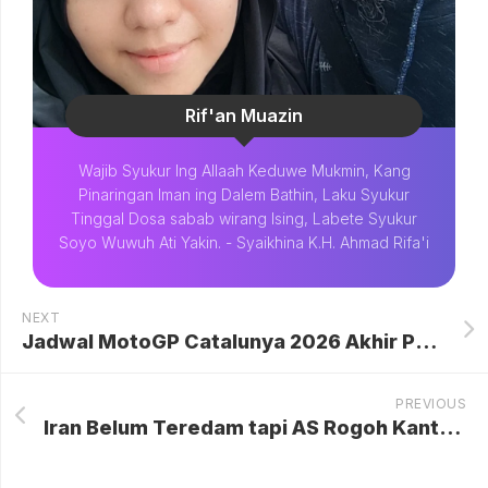
Rif'an Muazin
Wajib Syukur Ing Allaah Keduwe Mukmin, Kang
Pinaringan Iman ing Dalem Bathin, Laku Syukur
Tinggal Dosa sabab wirang Ising, Labete Syukur
Soyo Wuwuh Ati Yakin. - Syaikhina K.H. Ahmad Rifa'i
NEXT
Jadwal MotoGP Catalunya 2026 Akhir Pekan Ini, Jangan Sampai Kelewat!
PREVIOUS
Iran Belum Teredam tapi AS Rogoh Kantong Lebih Dalam