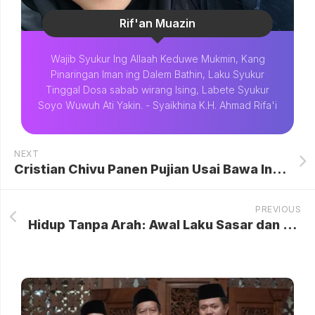
Rif'an Muazin
Wajib Syukur Ing Allaah Keduwe Mukmin, Kang
Pinaringan Iman ing Dalem Bathin, Laku Syukur
Tinggal Dosa sabab wirang Ising, Labete Syukur
Soyo Wuwuh Ati Yakin. - Syaikhina K.H. Ahmad Rifa'i
NEXT
Cristian Chivu Panen Pujian Usai Bawa Inter Milan Raih Double Winner
PREVIOUS
Hidup Tanpa Arah: Awal Laku Sasar dan Jalan Menuju Kefasikan