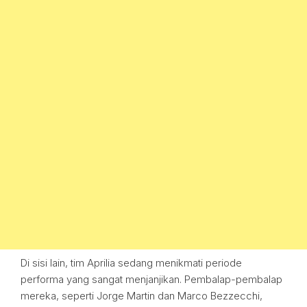
Di sisi lain, tim Aprilia sedang menikmati periode
performa yang sangat menjanjikan. Pembalap-pembalap
mereka, seperti Jorge Martin dan Marco Bezzecchi,