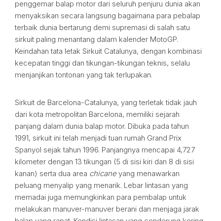
penggemar balap motor dari seluruh penjuru dunia akan
menyaksikan secara langsung bagaimana para pebalap
terbaik dunia bertarung demi supremasi di salah satu
sirkuit paling menantang dalam kalender MotoGP.
Keindahan tata letak Sirkuit Catalunya, dengan kombinasi
kecepatan tinggi dan tikungan-tikungan teknis, selalu
menjanjikan tontonan yang tak terlupakan.
Sirkuit de Barcelona-Catalunya, yang terletak tidak jauh
dari kota metropolitan Barcelona, memiliki sejarah
panjang dalam dunia balap motor. Dibuka pada tahun
1991, sirkuit ini telah menjadi tuan rumah Grand Prix
Spanyol sejak tahun 1996. Panjangnya mencapai 4,727
kilometer dengan 13 tikungan (5 di sisi kiri dan 8 di sisi
kanan) serta dua area
chicane
yang menawarkan
peluang menyalip yang menarik. Lebar lintasan yang
memadai juga memungkinkan para pembalap untuk
melakukan manuver-manuver berani dan menjaga jarak
balap yang rapat. Kondisi lintasan yang cenderung kering