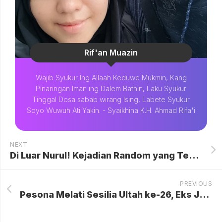
Rif'an Muazin
Wajib Syukur Ing Allaah Keduwe Mukmin, Kang
Pinaringan Iman ing Dalem Bathin, Laku Syukur
Tinggal Dosa sabab wirang Ising, Labete Syukur
Soyo Wuwuh Ati Yakin. - Syaikhina K.H. Ahmad Rifa'i
NEXT
Di Luar Nurul! Kejadian Random yang Terekam Google Street View
PREVIOUS
Pesona Melati Sesilia Ultah ke-26, Eks JKT48 Sukses Rintis 2 Usaha Kuliner: Dari Cireng Merapi hingga Kopi Senja