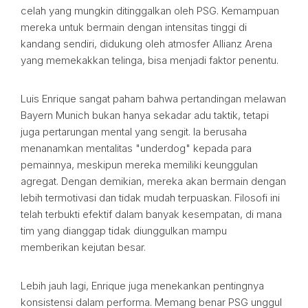
celah yang mungkin ditinggalkan oleh PSG. Kemampuan
mereka untuk bermain dengan intensitas tinggi di
kandang sendiri, didukung oleh atmosfer Allianz Arena
yang memekakkan telinga, bisa menjadi faktor penentu.
Luis Enrique sangat paham bahwa pertandingan melawan
Bayern Munich bukan hanya sekadar adu taktik, tetapi
juga pertarungan mental yang sengit. Ia berusaha
menanamkan mentalitas "underdog" kepada para
pemainnya, meskipun mereka memiliki keunggulan
agregat. Dengan demikian, mereka akan bermain dengan
lebih termotivasi dan tidak mudah terpuaskan. Filosofi ini
telah terbukti efektif dalam banyak kesempatan, di mana
tim yang dianggap tidak diunggulkan mampu
memberikan kejutan besar.
Lebih jauh lagi, Enrique juga menekankan pentingnya
konsistensi dalam performa. Memang benar PSG unggul