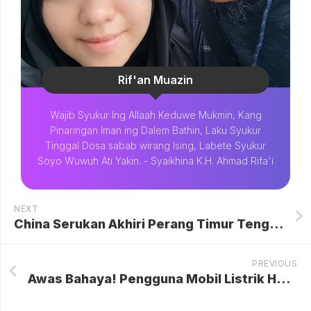
Rif'an Muazin
Wajib Syukur Ing Allaah Keduwe Mukmin, Kang
Pinaringan Iman ing Dalem Bathin, Laku Syukur
Tinggal Dosa sabab wirang Ising, Labete Syukur
Soyo Wuwuh Ati Yakin. - Syaikhina K.H. Ahmad Rifa'i
NEXT
China Serukan Akhiri Perang Timur Tengah Segera!
PREVIOUS
Awas Bahaya! Pengguna Mobil Listrik Harus Paham Tanda-tanda Ini