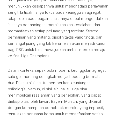
menunjukkan kesiapannya untuk menghadapi perlawanan
sengit. Ia tidak hanya fokus pada keunggulan agregat,
tetapi lebih pada bagaimana timnya dapat mengendalikan
jalannya pertandingan, meminimalkan kesalahan, dan
memanfaatkan setiap peluang yang tercipta. Strategi
permainan yang matang, disiplin taktis yang tinggi, dan
semangat juang yang tak kenal lelah akan menjadi kunci
bagi PSG untuk bisa mewujudkan ambisi mereka melaju
ke final Liga Champions.
Dalam konteks sepak bola modern, keunggulan agregat
satu gol memang seringkali menjadi pedang bermata
dua. Di satu sisi, hal itu memberikan keuntungan
psikologis. Namun, di sisi lain, hal itu juga bisa
menimbulkan rasa aman yang berlebihan, yang dapat
dieksploitasi oleh lawan. Bayern Munich, yang dikenal
dengan kemampuan comeback mereka yang impresif,
tentu akan berusaha keras untuk memanfaatkan setiap