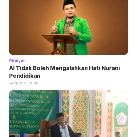
Rifaiyah
AI Tidak Boleh Mengalahkan Hati Nurani
Pendidikan
August 5, 2026