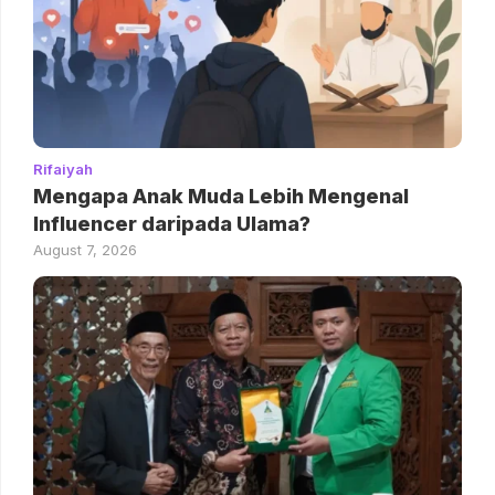
Rifaiyah
Mengapa Anak Muda Lebih Mengenal
Influencer daripada Ulama?
August 7, 2026