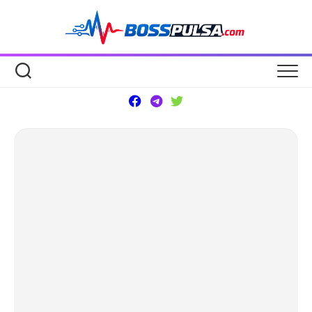
Skip
to
content