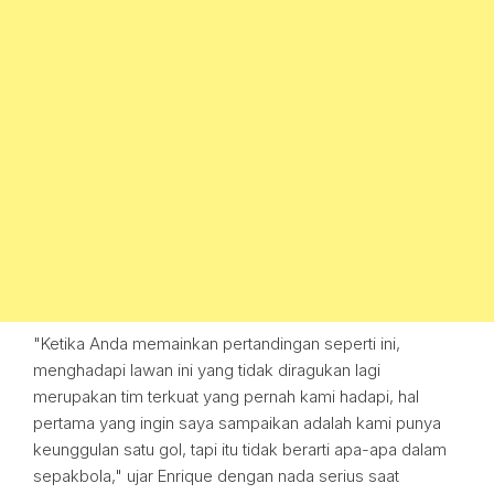
"Ketika Anda memainkan pertandingan seperti ini,
menghadapi lawan ini yang tidak diragukan lagi
merupakan tim terkuat yang pernah kami hadapi, hal
pertama yang ingin saya sampaikan adalah kami punya
keunggulan satu gol, tapi itu tidak berarti apa-apa dalam
sepakbola," ujar Enrique dengan nada serius saat