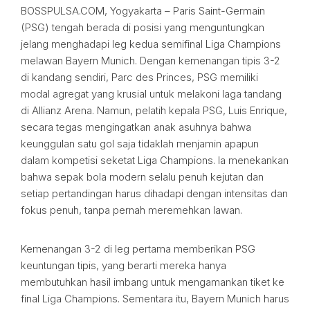
BOSSPULSA.COM, Yogyakarta – Paris Saint-Germain
(PSG) tengah berada di posisi yang menguntungkan
jelang menghadapi leg kedua semifinal Liga Champions
melawan Bayern Munich. Dengan kemenangan tipis 3-2
di kandang sendiri, Parc des Princes, PSG memiliki
modal agregat yang krusial untuk melakoni laga tandang
di Allianz Arena. Namun, pelatih kepala PSG, Luis Enrique,
secara tegas mengingatkan anak asuhnya bahwa
keunggulan satu gol saja tidaklah menjamin apapun
dalam kompetisi seketat Liga Champions. Ia menekankan
bahwa sepak bola modern selalu penuh kejutan dan
setiap pertandingan harus dihadapi dengan intensitas dan
fokus penuh, tanpa pernah meremehkan lawan.
Kemenangan 3-2 di leg pertama memberikan PSG
keuntungan tipis, yang berarti mereka hanya
membutuhkan hasil imbang untuk mengamankan tiket ke
final Liga Champions. Sementara itu, Bayern Munich harus