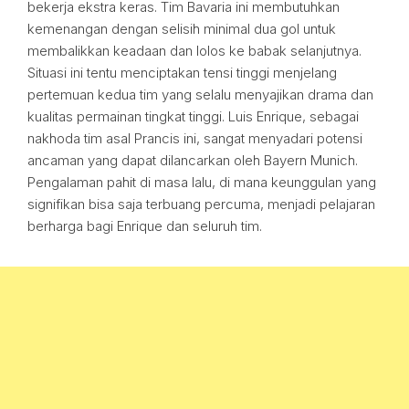
bekerja ekstra keras. Tim Bavaria ini membutuhkan
kemenangan dengan selisih minimal dua gol untuk
membalikkan keadaan dan lolos ke babak selanjutnya.
Situasi ini tentu menciptakan tensi tinggi menjelang
pertemuan kedua tim yang selalu menyajikan drama dan
kualitas permainan tingkat tinggi. Luis Enrique, sebagai
nakhoda tim asal Prancis ini, sangat menyadari potensi
ancaman yang dapat dilancarkan oleh Bayern Munich.
Pengalaman pahit di masa lalu, di mana keunggulan yang
signifikan bisa saja terbuang percuma, menjadi pelajaran
berharga bagi Enrique dan seluruh tim.