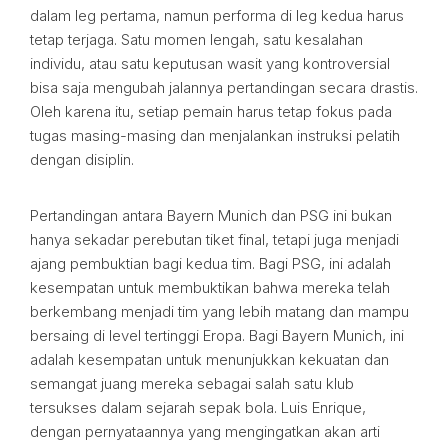
dalam leg pertama, namun performa di leg kedua harus
tetap terjaga. Satu momen lengah, satu kesalahan
individu, atau satu keputusan wasit yang kontroversial
bisa saja mengubah jalannya pertandingan secara drastis.
Oleh karena itu, setiap pemain harus tetap fokus pada
tugas masing-masing dan menjalankan instruksi pelatih
dengan disiplin.
Pertandingan antara Bayern Munich dan PSG ini bukan
hanya sekadar perebutan tiket final, tetapi juga menjadi
ajang pembuktian bagi kedua tim. Bagi PSG, ini adalah
kesempatan untuk membuktikan bahwa mereka telah
berkembang menjadi tim yang lebih matang dan mampu
bersaing di level tertinggi Eropa. Bagi Bayern Munich, ini
adalah kesempatan untuk menunjukkan kekuatan dan
semangat juang mereka sebagai salah satu klub
tersukses dalam sejarah sepak bola. Luis Enrique,
dengan pernyataannya yang mengingatkan akan arti