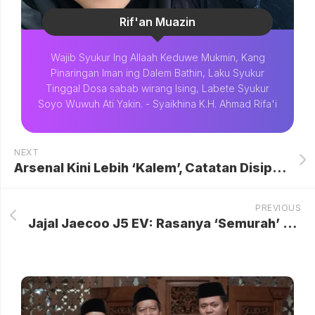
Rif'an Muazin
Wajib Syukur Ing Allaah Keduwe Mukmin, Kang
Pinaringan Iman ing Dalem Bathin, Laku Syukur
Tinggal Dosa sabab wirang Ising, Labete Syukur
Soyo Wuwuh Ati Yakin. - Syaikhina K.H. Ahmad Rifa'i
NEXT
Arsenal Kini Lebih ‘Kalem’, Catatan Disiplin Jadi Kunci Kebangkitan The Gunners
PREVIOUS
Jajal Jaecoo J5 EV: Rasanya ‘Semurah’ Harganya?