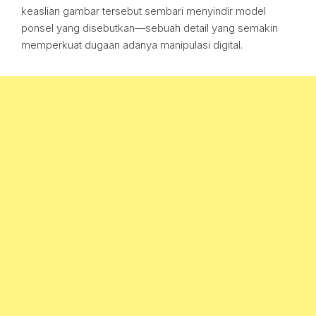
keaslian gambar tersebut sembari menyindir model
ponsel yang disebutkan—sebuah detail yang semakin
memperkuat dugaan adanya manipulasi digital.