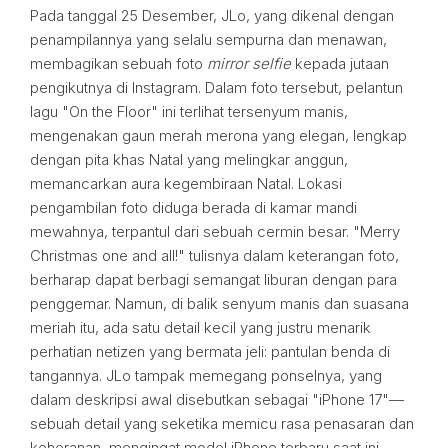
Pada tanggal 25 Desember, JLo, yang dikenal dengan
penampilannya yang selalu sempurna dan menawan,
membagikan sebuah foto
mirror selfie
kepada jutaan
pengikutnya di Instagram. Dalam foto tersebut, pelantun
lagu "On the Floor" ini terlihat tersenyum manis,
mengenakan gaun merah merona yang elegan, lengkap
dengan pita khas Natal yang melingkar anggun,
memancarkan aura kegembiraan Natal. Lokasi
pengambilan foto diduga berada di kamar mandi
mewahnya, terpantul dari sebuah cermin besar. "Merry
Christmas one and all!" tulisnya dalam keterangan foto,
berharap dapat berbagi semangat liburan dengan para
penggemar. Namun, di balik senyum manis dan suasana
meriah itu, ada satu detail kecil yang justru menarik
perhatian netizen yang bermata jeli: pantulan benda di
tangannya. JLo tampak memegang ponselnya, yang
dalam deskripsi awal disebutkan sebagai "iPhone 17"—
sebuah detail yang seketika memicu rasa penasaran dan
keheranan, mengingat model iPhone terbaru saat ini