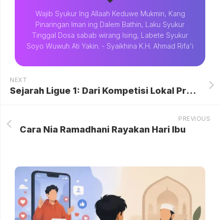
Wajib Syukur Ing Allaah Keduwe Mukmin, Kang
Pinaringan Iman ing Dalem Bathin, Laku Syukur
Tinggal Dosa sabab wirang Ising, Labete Syukur
Soyo Wuwuh Ati Yakin. - Syaikhina K.H. Ahmad Rifa'i
NEXT
Sejarah Ligue 1: Dari Kompetisi Lokal Prancis hingga Kekuatan Sepakbola Eropa
PREVIOUS
Cara Nia Ramadhani Rayakan Hari Ibu