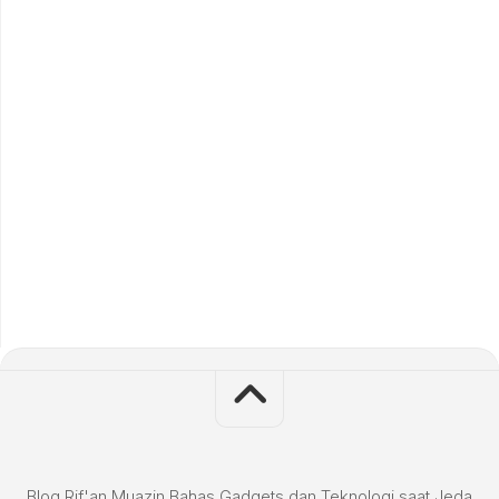
Blog Rif'an Muazin Bahas Gadgets dan Teknologi saat Jeda