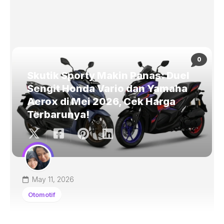
0
Skutik Sporty Makin Panas: Duel
Sengit Honda Vario dan Yamaha
Aerox di Mei 2026, Cek Harga
Terbarunya!
May 11, 2026
Otomotif