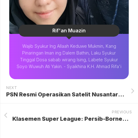
Rif'an Muazin
Wajib Syukur Ing Allaah Keduwe Mukmin, Kang
Pinaringan Iman ing Dalem Bathin, Laku Syukur
Tinggal Dosa sabab wirang Ising, Labete Syukur
Soyo Wuwuh Ati Yakin. - Syaikhina K.H. Ahmad Rifa'i
NEXT
PSN Resmi Operasikan Satelit Nusantara Lima, Akses Internet sampai 3T dan Negara Tetangga
PREVIOUS
Klasemen Super League: Persib-Borneo Masih Saling Tempel!