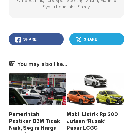
WallSpot Plus, TubeSpot. Seorang Muslim, Madhab
Syafi'i bermanhaj Salafy.
SHARE
SHARE
You may also like...
Pemerintah
Mobil Listrik Rp 200
Pastikan BBM Tidak
Jutaan ‘Rusak’
Naik, Segini Harga
Pasar LCGC