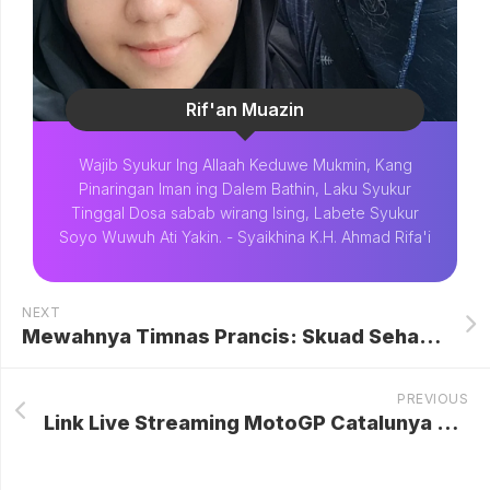
Rif'an Muazin
Wajib Syukur Ing Allaah Keduwe Mukmin, Kang
Pinaringan Iman ing Dalem Bathin, Laku Syukur
Tinggal Dosa sabab wirang Ising, Labete Syukur
Soyo Wuwuh Ati Yakin. - Syaikhina K.H. Ahmad Rifa'i
NEXT
Mewahnya Timnas Prancis: Skuad Seharga Rp 28,6 Triliun Siap Mengguncang Piala Dunia 2026
PREVIOUS
Link Live Streaming MotoGP Catalunya 2026: Jangan Lewatkan Sprint Race Sengit dan Perebutan Puncak Klasemen