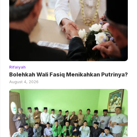
Rifaiyah
Bolehkah Wali Fasiq Menikahkan Putrinya?
August 4, 2026