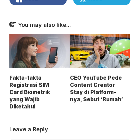
You may also like...
Fakta-fakta
CEO YouTube Pede
Registrasi SIM
Content Creator
Card Biometrik
Stay di Platform-
yang Wajib
nya, Sebut ‘Rumah’
Diketahui
Leave a Reply