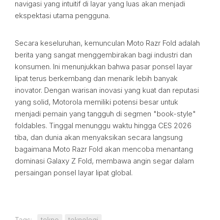
navigasi yang intuitif di layar yang luas akan menjadi
ekspektasi utama pengguna.
Secara keseluruhan, kemunculan Moto Razr Fold adalah
berita yang sangat menggembirakan bagi industri dan
konsumen. Ini menunjukkan bahwa pasar ponsel layar
lipat terus berkembang dan menarik lebih banyak
inovator. Dengan warisan inovasi yang kuat dan reputasi
yang solid, Motorola memiliki potensi besar untuk
menjadi pemain yang tangguh di segmen "book-style"
foldables. Tinggal menunggu waktu hingga CES 2026
tiba, dan dunia akan menyaksikan secara langsung
bagaimana Moto Razr Fold akan mencoba menantang
dominasi Galaxy Z Fold, membawa angin segar dalam
persaingan ponsel layar lipat global.
Tags:
tekno
teknologi