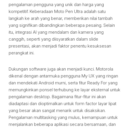
pengalaman pengguna yang unik dan harga yang
kompetitif. Keberadaan Moto Pen Ultra adalah satu
langkah ke arah yang benar, memberikan nilai tambah
yang signifikan dibandingkan beberapa pesaing. Selain
itu, integrasi AI yang mendalam dan kamera yang
canggih, seperti yang diisyaratkan dalam slide
presentasi, akan menjadi faktor penentu kesuksesan
perangkat ini.
Dukungan software juga akan menjadi kunci. Motorola
dikenal dengan antarmuka pengguna My UX yang ringan
dan mendekati Android murni, serta fitur Ready For yang
memungkinkan ponsel terhubung ke layar eksternal untuk
pengalaman desktop. Bagaimana fitur-fitur ini akan
diadaptasi dan dioptimalkan untuk form factor layar lipat
yang besar akan sangat menarik untuk disaksikan.
Pengalaman multitasking yang mulus, kemampuan untuk
menjalankan beberapa aplikasi secara bersamaan, dan