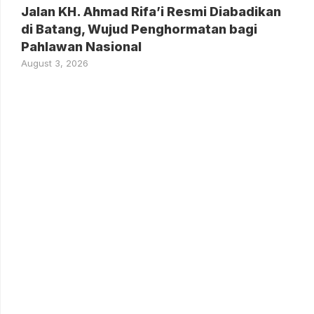
Jalan KH. Ahmad Rifa’i Resmi Diabadikan
di Batang, Wujud Penghormatan bagi
Pahlawan Nasional
August 3, 2026