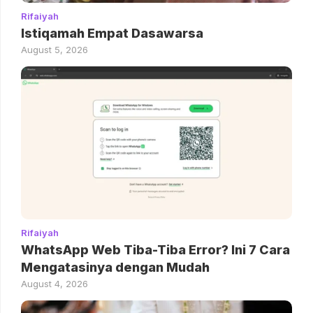
Rifaiyah
Istiqamah Empat Dasawarsa
August 5, 2026
Rifaiyah
WhatsApp Web Tiba-Tiba Error? Ini 7 Cara
Mengatasinya dengan Mudah
August 4, 2026