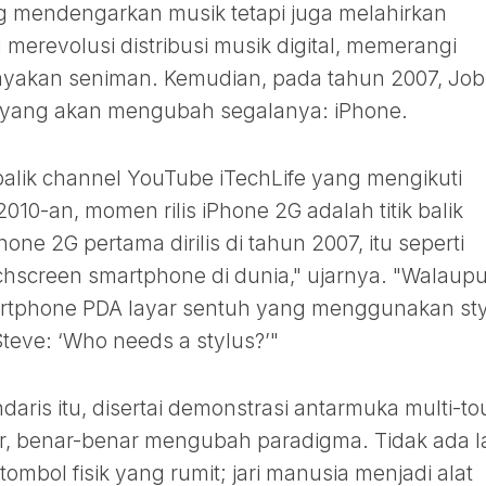
 mendengarkan musik tetapi juga melahirkan
 merevolusi distribusi musik digital, memerangi
akan seniman. Kemudian, pada tahun 2007, Job
ang akan mengubah segalanya: iPhone.
 balik channel YouTube iTechLife yang mengikuti
010-an, momen rilis iPhone 2G adalah titik balik
hone 2G pertama dirilis di tahun 2007, itu seperti
chscreen smartphone di dunia," ujarnya. "Walaup
tphone PDA layar sentuh yang menggunakan sty
Steve: ‘Who needs a stylus?’"
aris itu, disertai demonstrasi antarmuka multi-t
ner, benar-benar mengubah paradigma. Tidak ada l
ombol fisik yang rumit; jari manusia menjadi alat