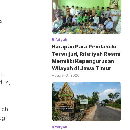
s
Rifaiyah
Harapan Para Pendahulu
Terwujud, Rifa’iyah Resmi
Memiliki Kepengurusan
Wilayah di Jawa Timur
un
August 3, 2026
lus,
ouch
agi
Rifaiyah