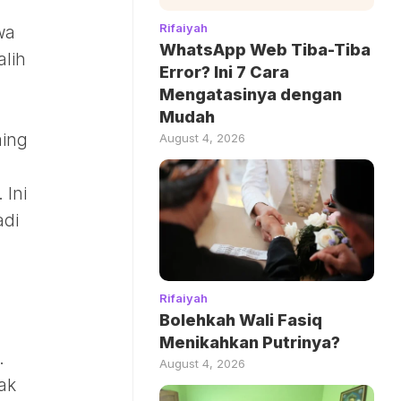
Rifaiyah
wa
WhatsApp Web Tiba-Tiba
alih
Error? Ini 7 Cara
Mengatasinya dengan
Mudah
aing
August 4, 2026
 Ini
adi
Rifaiyah
Bolehkah Wali Fasiq
Menikahkan Putrinya?
.
August 4, 2026
ak