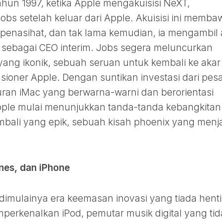
ahun 1997, ketika Apple mengakuisisi NeXT,
obs setelah keluar dari Apple. Akuisisi ini memba
penasihat, dan tak lama kemudian, ia mengambil 
 sebagai CEO interim. Jobs segera meluncurkan
yang ikonik, sebuah seruan untuk kembali ke akar
usioner Apple. Dengan suntikan investasi dari pes
uran iMac yang berwarna-warni dan berorientasi
pple mulai menunjukkan tanda-tanda kebangkitan.
mbali yang epik, sebuah kisah phoenix yang menj
unes, dan iPhone
imulainya era keemasan inovasi yang tiada henti
perkenalkan iPod, pemutar musik digital yang tid