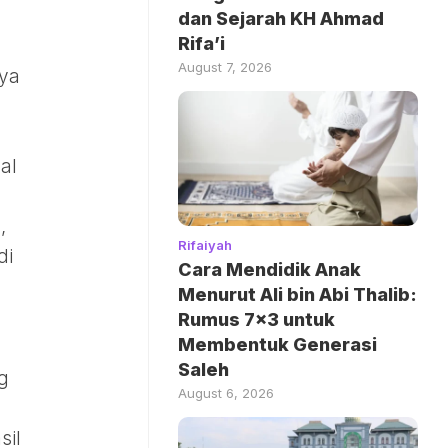
dan Sejarah KH Ahmad
Rifa’i
August 7, 2026
ya
al
,
Rifaiyah
di
Cara Mendidik Anak
Menurut Ali bin Abi Thalib:
Rumus 7×3 untuk
Membentuk Generasi
Saleh
g
August 6, 2026
sil