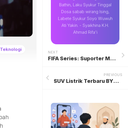
Bathin, Laku Syukur Tinggal
Dosa sabab wirang Ising,
Labete Syukur Soyo Wuwuh
Ati Yakin. - Syaikhina K.H.
Ahmad Rifa'i
Teknologi
NEXT
FIFA Series: Suporter Menyambut Era Baru Timnas Indonesia dengan Antusiasme Tinggi di SUGBK
PREVIOUS
SUV Listrik Terbaru BYD Meluncur: Jarak Tempuh 710 Km, Pengisian Daya Super Cepat Hanya 9 Menit
a
ubah
ah