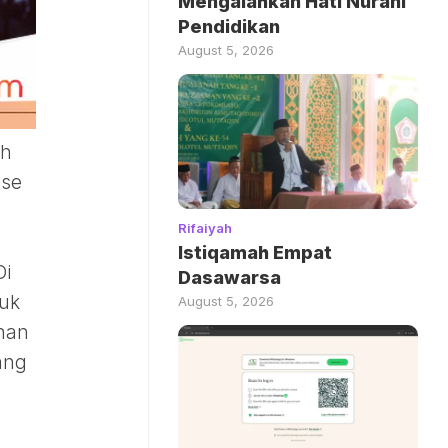
Mengalahkan Hati Nurani
Pendidikan
August 5, 2026
sh
use
Rifaiyah
Istiqamah Empat
Di
Dasawarsa
duk
August 5, 2026
han
ang