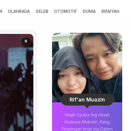
I
OLAHRAGA
SELEB
OTOMOTIF
DUNIA
RIFAIYAH
0
Rif'an Muazin
Wajib Syukur Ing Allaah
Keduwe Mukmin, Kang
Pinaringan Iman ing Dalem