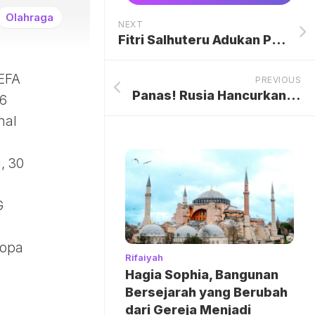
Olahraga
NEXT
Fitri Salhuteru Adukan Produk Kecantikan Milik Doktif ke BPOM
EFA
PREVIOUS
Panas! Rusia Hancurkan Nyaris 350 Drone Ukraina
6
nal
, 30
G
ropa
Rifaiyah
Hagia Sophia, Bangunan
Bersejarah yang Berubah
dari Gereja Menjadi