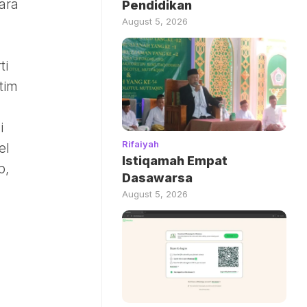
ara
Pendidikan
August 5, 2026
ti
tim
i
Rifaiyah
el
Istiqamah Empat
p,
Dasawarsa
August 5, 2026