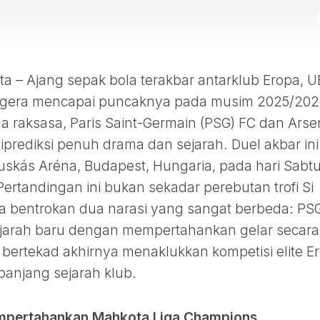
– Ajang sepak bola terakbar antarklub Eropa, U
egera mencapai puncaknya pada musim 2025/202
aksasa, Paris Saint-Germain (PSG) FC dan Arse
diprediksi penuh drama dan sejarah. Duel akbar ini
Puskás Aréna, Budapest, Hungaria, pada hari Sabtu
Pertandingan ini bukan sekadar perebutan trofi Si
ga bentrokan dua narasi yang sangat berbeda: PS
ejarah baru dengan mempertahankan gelar secara
bertekad akhirnya menaklukkan kompetisi elite E
panjang sejarah klub.
empertahankan Mahkota Liga Champions