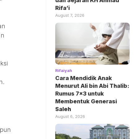
dan Sejarah KH Ahmad
Rifa’i
August 7, 2026
an
an
ksi
Rifaiyah
Cara Mendidik Anak
n.
Menurut Ali bin Abi Thalib:
Rumus 7×3 untuk
Membentuk Generasi
Saleh
August 6, 2026
ipun