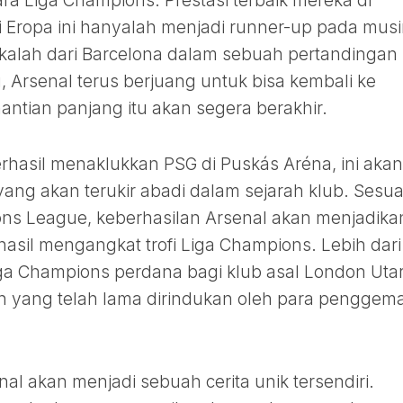
ara Liga Champions. Prestasi terbaik mereka di
 di Eropa ini hanyalah menjadi runner-up pada mus
kalah dari Barcelona dalam sebuah pertandingan
u, Arsenal terus berjuang untuk bisa kembali ke
antian panjang itu akan segera berakhir.
erhasil menaklukkan PSG di Puskás Aréna, ini akan
ng akan terukir abadi dalam sejarah klub. Sesua
ns League, keberhasilan Arsenal akan menjadika
asil mengangkat trofi Liga Champions. Lebih dari 
 Liga Champions perdana bagi klub asal London Uta
n yang telah lama dirindukan oleh para penggem
enal akan menjadi sebuah cerita unik tersendiri.