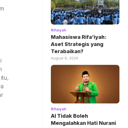
im
Rifaiyah
Mahasiswa Rifa’iyah:
Aset Strategis yang
Terabaikan?
August 6, 2026
i
n
itu,
ra
ar
Rifaiyah
AI Tidak Boleh
Mengalahkan Hati Nurani