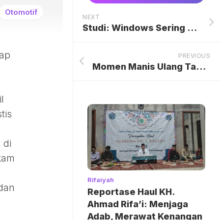
Otomotif
NEXT
Studi: Windows Sering Crash, Mac Lebih Stabil dan Tahan Lama
kap
PREVIOUS
Momen Manis Ulang Tahun Vidi Aldiano: Kenangan Berharga dari Orang Tua yang Mengharukan
l
tis
 di
ekam
Rifaiyah
 dan
Reportase Haul KH.
Ahmad Rifa’i: Menjaga
Adab, Merawat Kenangan