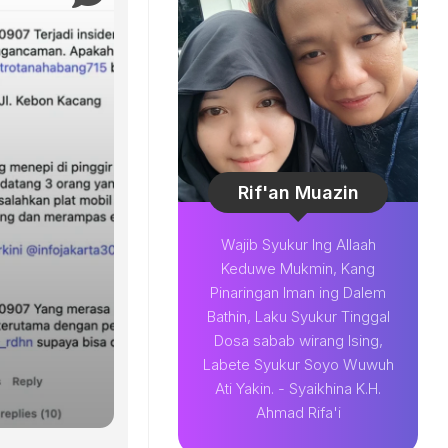
Rif'an Muazin
Wajib Syukur Ing Allaah
Keduwe Mukmin, Kang
Pinaringan Iman ing Dalem
Bathin, Laku Syukur Tinggal
Dosa sabab wirang Ising,
Labete Syukur Soyo Wuwuh
Ati Yakin. - Syaikhina K.H.
Ahmad Rifa'i