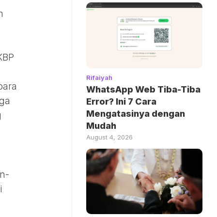
n
KBP
Rifaiyah
para
WhatsApp Web Tiba-Tiba
uga
Error? Ini 7 Cara
Mengatasinya dengan
g
Mudah
August 4, 2026
n-
i