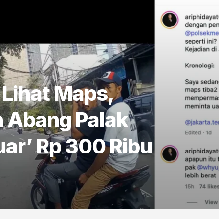
Lihat Maps,
 Abang Palak
uar’ Rp 300 Ribu