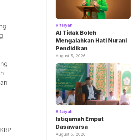
Rifaiyah
ang
AI Tidak Boleh
ng
Mengalahkan Hati Nurani
Pendidikan
August 5, 2026
ang
ah
kan
Rifaiyah
Istiqamah Empat
Dasawarsa
AKBP
August 5, 2026