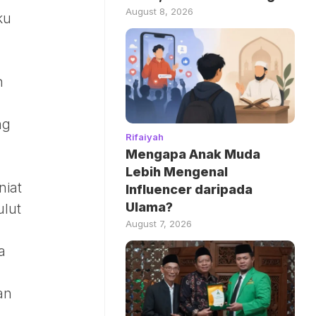
August 8, 2026
ku
h
ng
Rifaiyah
Mengapa Anak Muda
Lebih Mengenal
niat
Influencer daripada
Ulama?
ulut
August 7, 2026
a
an