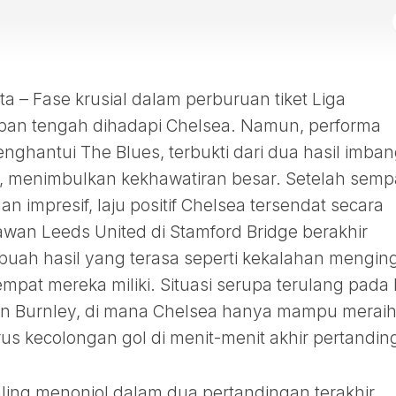
– Fase krusial dalam perburuan tiket Liga
an tengah dihadapi Chelsea. Namun, performa
nghantui The Blues, terbukti dari dua hasil imba
i, menimbulkan kekhawatiran besar. Setelah semp
impresif, laju positif Chelsea tersendat secara
wan Leeds United di Stamford Bridge berakhir
buah hasil yang terasa seperti kekalahan mengin
pat mereka miliki. Situasi serupa terulang pada 
n Burnley, di mana Chelsea hanya mampu merai
rus kecolongan gol di menit-menit akhir pertandin
ing menonjol dalam dua pertandingan terakhir