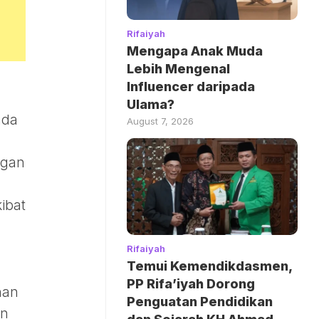
Rifaiyah
Mengapa Anak Muda
Lebih Mengenal
Influencer daripada
Ulama?
ada
August 7, 2026
ngan
ibat
Rifaiyah
Temui Kemendikdasmen,
PP Rifa’iyah Dorong
nan
Penguatan Pendidikan
an