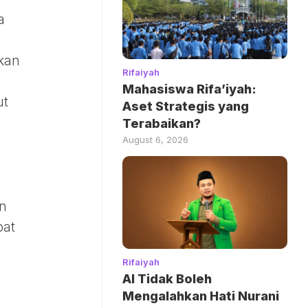
a
n
akan
Rifaiyah
Mahasiswa Rifa’iyah:
ut
Aset Strategis yang
Terabaikan?
August 6, 2026
n
pat
Rifaiyah
AI Tidak Boleh
Mengalahkan Hati Nurani