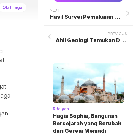
Olahraga
NEXT
Hasil Survei Pemakaian Mobil Listrik Mungil Mibot: Solusi Mobilitas Cerdas untuk Pekerja Kantoran di Era Nol Emisi
PREVIOUS
Ahli Geologi Temukan Deposit Tanah Jarang Terbesar di Bekas Uni Soviet
ng
at
gat
laga
h
Rifaiyah
gan.
Hagia Sophia, Bangunan
Bersejarah yang Berubah
dari Gereja Menjadi