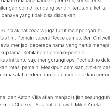
t dalam dua laga kandang terakhir, konsistensi
langan poin di kandang sendiri, terutama ketika
 bahaya yang tidak bisa diabaikan.
kunci akibat cedera juga turut mempengaruhi
tas tim. Pemain seperti Reece James, Ben Chilwell
Lavia menjadi beberapa nama yang harus menepi
ukup lama. Kehilangan pemain-pemain
as ini tentu saja mengurangi opsi Pochettino da
kan rotasi pemain. Meskipun demikian, tim-tim be
i masalah cedera dan tetap menunjukkan perfo
al dan Aston Villa akan menjadi ujian sesunggu
 skuad Chelsea. Arsenal di bawah Mikel Arteta