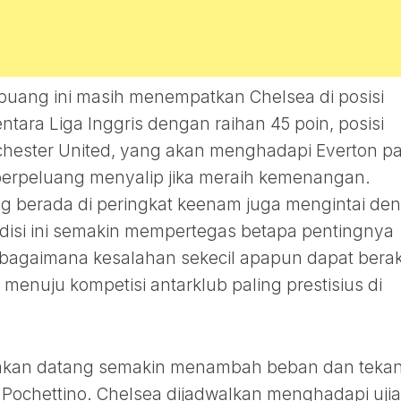
buang ini masih menempatkan Chelsea di posisi
ara Liga Inggris dengan raihan 45 poin, posisi
chester United, yang akan menghadapi Everton p
, berpeluang menyalip jika meraih kemenangan.
ng berada di peringkat keenam juga mengintai de
disi ini semakin mempertegas betapa pentingnya
n bagaimana kesalahan sekecil apapun dapat berak
 menuju kompetisi antarklub paling prestisius di
 akan datang semakin menambah beban dan teka
 Pochettino. Chelsea dijadwalkan menghadapi uji