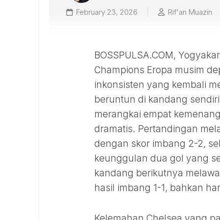
February 23, 2026
Rif'an Muazin
BOSSPULSA.COM, Yogyakarta 
Champions Eropa musim dep
inkonsisten yang kembali me
beruntun di kandang sendir
merangkai empat kemenangan 
dramatis. Pertandingan mela
dengan skor imbang 2-2, se
keunggulan dua gol yang sem
kandang berikutnya melawa
hasil imbang 1-1, bahkan ha
Kelemahan Chelsea yang pal