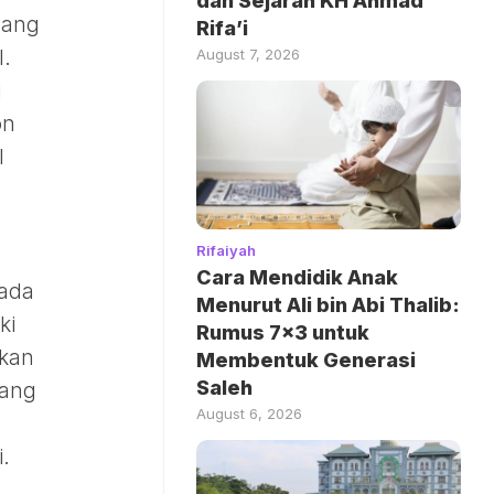
dan Sejarah KH Ahmad
dang
Rifa’i
August 7, 2026
l.
i
on
l
Rifaiyah
Cara Mendidik Anak
pada
Menurut Ali bin Abi Thalib:
ki
Rumus 7×3 untuk
kan
Membentuk Generasi
Saleh
uang
August 6, 2026
.