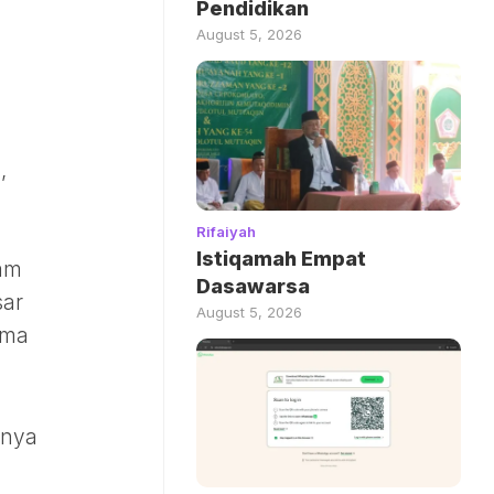
Pendidikan
August 5, 2026
,
Rifaiyah
Istiqamah Empat
lam
Dasawarsa
sar
August 5, 2026
rma
hnya