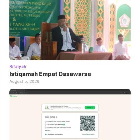
Rifaiyah
Istiqamah Empat Dasawarsa
August 5, 2026