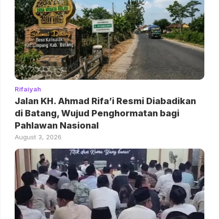
Rifaiyah
Jalan KH. Ahmad Rifa’i Resmi Diabadikan
di Batang, Wujud Penghormatan bagi
Pahlawan Nasional
August 3, 2026