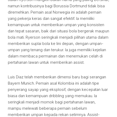
namun kontribusinya bagi Borussia Dortmund tidak bisa
diremehkan. Pemain asal Norwegia ini adalah pemain
yang pekerja keras dan sangat efektif. Ia memiliki
kemampuan untuk memberikan umpan yang konsisten
dan tepat sasaran, baik dari situasi bola bergerak maupun
bola mati. Ryerson seringkali menjadi pilihan utama dalam
memberikan suplai bola ke lini depan, dengan umpan-
umpan yang tenang dan terukur. Ia juga memiliki kejelian
dalam membaca permainan dan menemukan celah di
pertahanan lawan untuk memberikan assist.
Luis Diaz telah memberikan dimensi baru bagi serangan
Bayern Munich. Pemain asal Kolombia ini adalah tipe
penyerang sayap yang eksplosif, dengan kecepatan luar
biasa dan kemampuan dribbling yang memukau. Ia
seringkali menjadi momok bagi pertahanan lawan,
mampu melewati beberapa pemain sebelum
memberikan umpan kepada rekan setimnya. Assist-