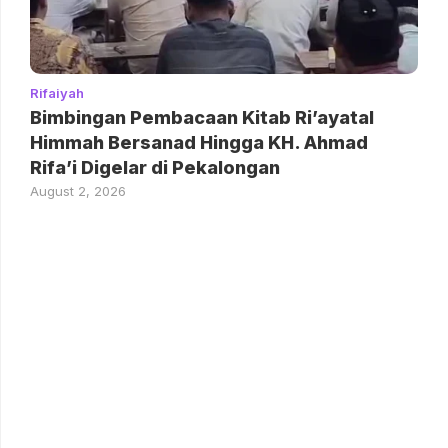
Rifaiyah
Bimbingan Pembacaan Kitab Ri’ayatal
Himmah Bersanad Hingga KH. Ahmad
Rifa’i Digelar di Pekalongan
August 2, 2026