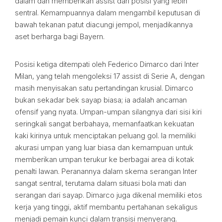
dalam dan memberikan assist dari posisi yang lebih
sentral. Kemampuannya dalam mengambil keputusan di
bawah tekanan patut diacungi jempol, menjadikannya
aset berharga bagi Bayern.
Posisi ketiga ditempati oleh Federico Dimarco dari Inter
Milan, yang telah mengoleksi 17 assist di Serie A, dengan
masih menyisakan satu pertandingan krusial. Dimarco
bukan sekadar bek sayap biasa; ia adalah ancaman
ofensif yang nyata. Umpan-umpan silangnya dari sisi kiri
seringkali sangat berbahaya, memanfaatkan kekuatan
kaki kirinya untuk menciptakan peluang gol. Ia memiliki
akurasi umpan yang luar biasa dan kemampuan untuk
memberikan umpan terukur ke berbagai area di kotak
penalti lawan. Peranannya dalam skema serangan Inter
sangat sentral, terutama dalam situasi bola mati dan
serangan dari sayap. Dimarco juga dikenal memiliki etos
kerja yang tinggi, aktif membantu pertahanan sekaligus
menjadi pemain kunci dalam transisi menyerang.