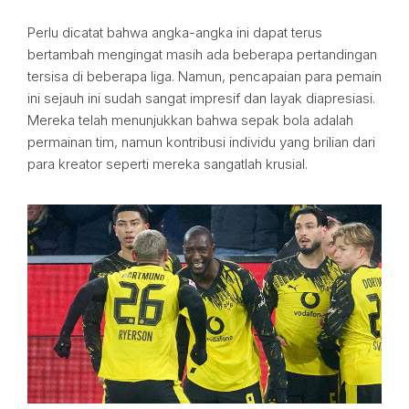
Perlu dicatat bahwa angka-angka ini dapat terus
bertambah mengingat masih ada beberapa pertandingan
tersisa di beberapa liga. Namun, pencapaian para pemain
ini sejauh ini sudah sangat impresif dan layak diapresiasi.
Mereka telah menunjukkan bahwa sepak bola adalah
permainan tim, namun kontribusi individu yang brilian dari
para kreator seperti mereka sangatlah krusial.