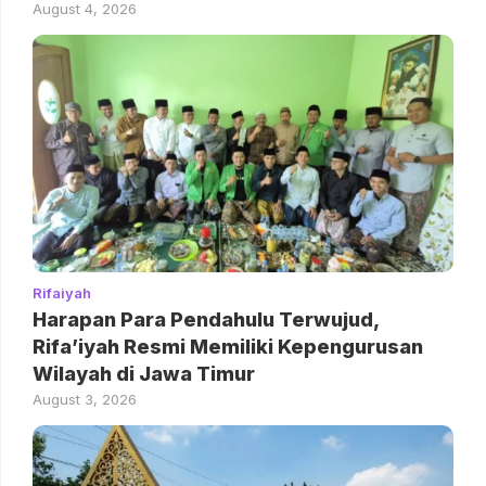
August 4, 2026
Rifaiyah
Harapan Para Pendahulu Terwujud,
Rifa’iyah Resmi Memiliki Kepengurusan
Wilayah di Jawa Timur
August 3, 2026