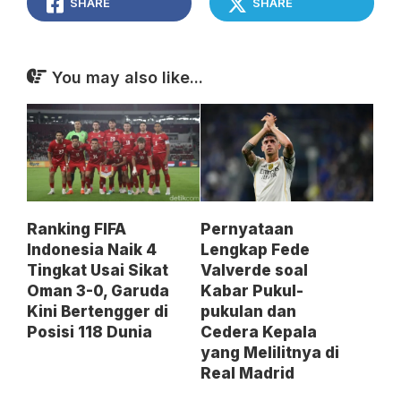
SHARE
SHARE
You may also like...
Ranking FIFA
Pernyataan
Indonesia Naik 4
Lengkap Fede
Tingkat Usai Sikat
Valverde soal
Oman 3-0, Garuda
Kabar Pukul-
Kini Bertengger di
pukulan dan
Posisi 118 Dunia
Cedera Kepala
yang Melilitnya di
Real Madrid