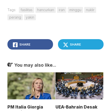
Tags:
fasilitas
hancurkan
iran
minggu
nuklir
perang
yakin
SHARE
SHARE
You may also like...
PM Italia Giorgia
UEA-Bahrain Desak