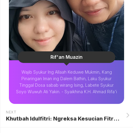
Rif'an Muazin
Wajib Syukur Ing Allaah Keduwe Mukmin, Kang
Pinaringan Iman ing Dalem Bathin, Laku Syukur
Tinggal Dosa sabab wirang Ising, Labete Syukur
Soyo Wuwuh Ati Yakin. - Syaikhina K.H. Ahmad Rifa'i
NEXT
Khutbah Idulfitri: Ngreksa Kesucian Fitrah ing Madya Arus Jaman