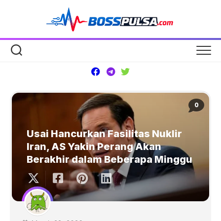
Skip
to
content
0
Usai Hancurkan Fasilitas Nuklir
Iran, AS Yakin Perang Akan
Berakhir dalam Beberapa Minggu