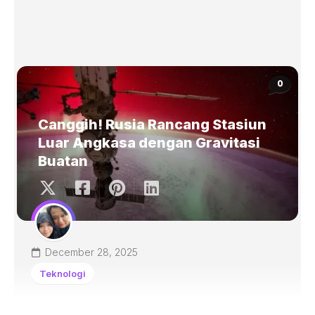
0
Canggih! Rusia Rancang Stasiun
Luar Angkasa dengan Gravitasi
Buatan
December 28, 2025
Teknologi