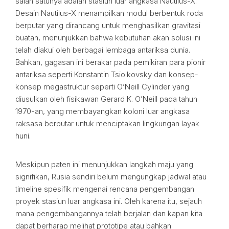
salah satunya adalah stasiun luar angkasa Nautilus-X.
Desain Nautilus-X menampilkan modul berbentuk roda
berputar yang dirancang untuk menghasilkan gravitasi
buatan, menunjukkan bahwa kebutuhan akan solusi ini
telah diakui oleh berbagai lembaga antariksa dunia.
Bahkan, gagasan ini berakar pada pemikiran para pionir
antariksa seperti Konstantin Tsiolkovsky dan konsep-
konsep megastruktur seperti O’Neill Cylinder yang
diusulkan oleh fisikawan Gerard K. O’Neill pada tahun
1970-an, yang membayangkan koloni luar angkasa
raksasa berputar untuk menciptakan lingkungan layak
huni.
Meskipun paten ini menunjukkan langkah maju yang
signifikan, Rusia sendiri belum mengungkap jadwal atau
timeline spesifik mengenai rencana pengembangan
proyek stasiun luar angkasa ini. Oleh karena itu, sejauh
mana pengembangannya telah berjalan dan kapan kita
dapat berharap melihat prototipe atau bahkan