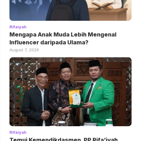
Rifaiyah
Mengapa Anak Muda Lebih Mengenal
Influencer daripada Ulama?
August 7, 2026
Rifaiyah
Temui Kemendikdasmen, PP Rifa’iyah