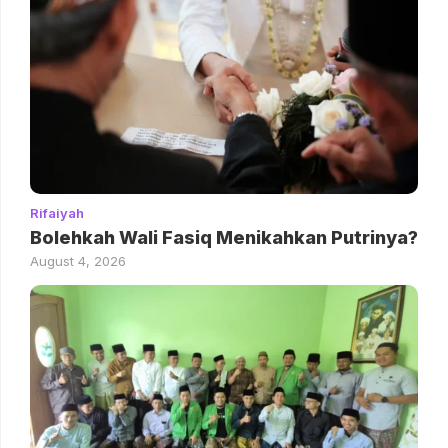
Rifaiyah
Bolehkah Wali Fasiq Menikahkan Putrinya?
August 4, 2026