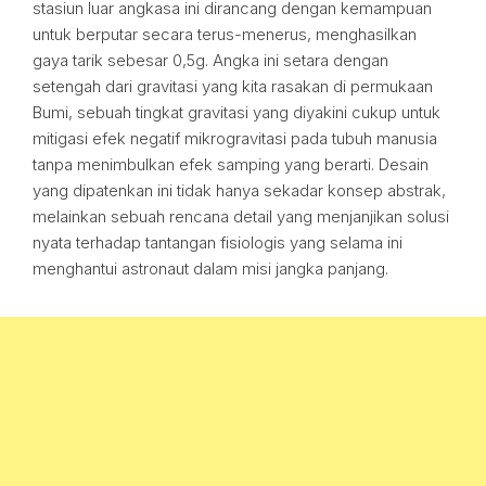
stasiun luar angkasa ini dirancang dengan kemampuan
untuk berputar secara terus-menerus, menghasilkan
gaya tarik sebesar 0,5g. Angka ini setara dengan
setengah dari gravitasi yang kita rasakan di permukaan
Bumi, sebuah tingkat gravitasi yang diyakini cukup untuk
mitigasi efek negatif mikrogravitasi pada tubuh manusia
tanpa menimbulkan efek samping yang berarti. Desain
yang dipatenkan ini tidak hanya sekadar konsep abstrak,
melainkan sebuah rencana detail yang menjanjikan solusi
nyata terhadap tantangan fisiologis yang selama ini
menghantui astronaut dalam misi jangka panjang.