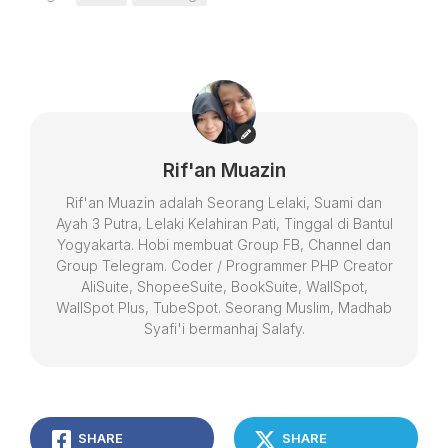
Rif'an Muazin
Rif'an Muazin adalah Seorang Lelaki, Suami dan
Ayah 3 Putra, Lelaki Kelahiran Pati, Tinggal di Bantul
Yogyakarta. Hobi membuat Group FB, Channel dan
Group Telegram. Coder / Programmer PHP Creator
AliSuite, ShopeeSuite, BookSuite, WallSpot,
WallSpot Plus, TubeSpot. Seorang Muslim, Madhab
Syafi'i bermanhaj Salafy.
SHARE
SHARE