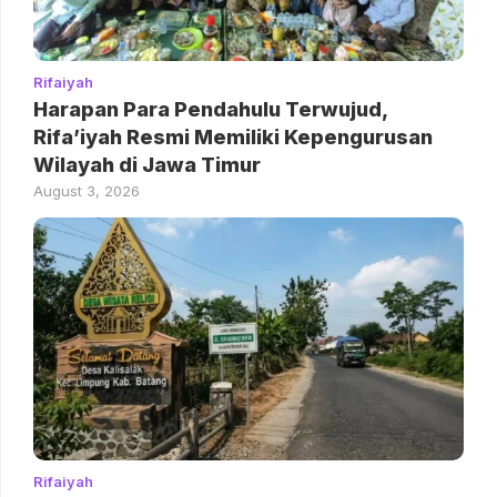
Rifaiyah
Harapan Para Pendahulu Terwujud,
Rifa’iyah Resmi Memiliki Kepengurusan
Wilayah di Jawa Timur
August 3, 2026
Rifaiyah