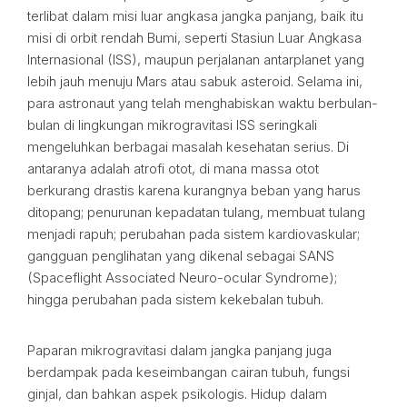
terlibat dalam misi luar angkasa jangka panjang, baik itu
misi di orbit rendah Bumi, seperti Stasiun Luar Angkasa
Internasional (ISS), maupun perjalanan antarplanet yang
lebih jauh menuju Mars atau sabuk asteroid. Selama ini,
para astronaut yang telah menghabiskan waktu berbulan-
bulan di lingkungan mikrogravitasi ISS seringkali
mengeluhkan berbagai masalah kesehatan serius. Di
antaranya adalah atrofi otot, di mana massa otot
berkurang drastis karena kurangnya beban yang harus
ditopang; penurunan kepadatan tulang, membuat tulang
menjadi rapuh; perubahan pada sistem kardiovaskular;
gangguan penglihatan yang dikenal sebagai SANS
(Spaceflight Associated Neuro-ocular Syndrome);
hingga perubahan pada sistem kekebalan tubuh.
Paparan mikrogravitasi dalam jangka panjang juga
berdampak pada keseimbangan cairan tubuh, fungsi
ginjal, dan bahkan aspek psikologis. Hidup dalam