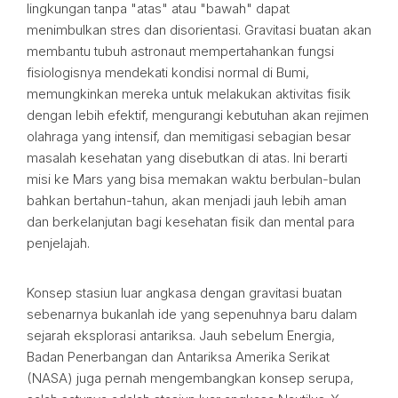
lingkungan tanpa "atas" atau "bawah" dapat
menimbulkan stres dan disorientasi. Gravitasi buatan akan
membantu tubuh astronaut mempertahankan fungsi
fisiologisnya mendekati kondisi normal di Bumi,
memungkinkan mereka untuk melakukan aktivitas fisik
dengan lebih efektif, mengurangi kebutuhan akan rejimen
olahraga yang intensif, dan memitigasi sebagian besar
masalah kesehatan yang disebutkan di atas. Ini berarti
misi ke Mars yang bisa memakan waktu berbulan-bulan
bahkan bertahun-tahun, akan menjadi jauh lebih aman
dan berkelanjutan bagi kesehatan fisik dan mental para
penjelajah.
Konsep stasiun luar angkasa dengan gravitasi buatan
sebenarnya bukanlah ide yang sepenuhnya baru dalam
sejarah eksplorasi antariksa. Jauh sebelum Energia,
Badan Penerbangan dan Antariksa Amerika Serikat
(NASA) juga pernah mengembangkan konsep serupa,