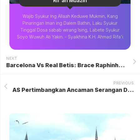
Rif'an Muazin
Wajib Syukur Ing Allaah Keduwe Mukmin, Kang
Pinaringan Iman ing Dalem Bathin, Laku Syukur
Tinggal Dosa sabab wirang Ising, Labete Syukur
Soyo Wuwuh Ati Yakin. - Syaikhina K.H. Ahmad Rifa'i
NEXT
Barcelona Vs Real Betis: Brace Raphinha Menangkan Barca 3-1, Catatan Penting Jelang Akhir Musim
PREVIOUS
AS Pertimbangkan Ancaman Serangan Drone dari Kuba: Eskalasi Ketegangan di Ambang Pintu Florida