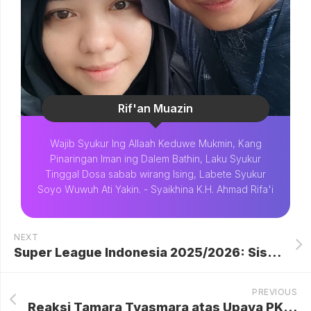
Rif'an Muazin
Wajib Syukur Ing Allaah Keduwe Mukmin, Kang
Pinaringan Iman ing Dalem Bathin, Laku Syukur
Tinggal Dosa sabab wirang Ising, Labete Syukur
Soyo Wuwuh Ati Yakin. - Syaikhina K.H. Ahmad Rifa'i
NEXT
Super League Indonesia 2025/2026: Sistem Kompetisi, Aturan, dan Jalur ke Asia yang Memukau
PREVIOUS
Reaksi Tamara Tyasmara atas Upaya PK Yudha Arfandi dalam Kasus Kematian Dante: Antara Kecewa, Pasrah, dan Keyakinan akan Keadilan